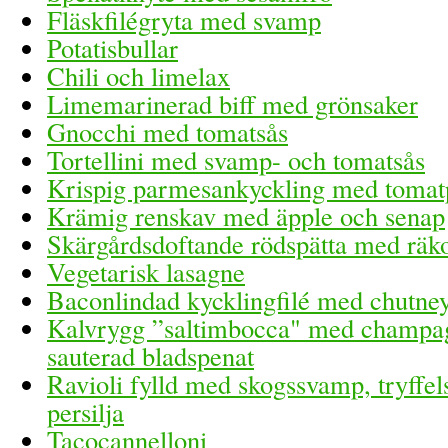
Fläskfilégryta med svamp
Potatisbullar
Chili och limelax
Limemarinerad biff med grönsaker
Gnocchi med tomatsås
Tortellini med svamp- och tomatsås
Krispig parmesankyckling med tomat
Krämig renskav med äpple och senap
Skärgårdsdoftande rödspätta med räko
Vegetarisk lasagne
Baconlindad kycklingfilé med chutne
Kalvrygg ”saltimbocca" med champag
sauterad bladspenat
Ravioli fylld med skogssvamp, tryffel
persilja
Tacocannelloni