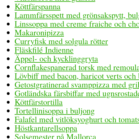
Köttfärspanna
Lammfärsspett med grönsakspytt, bulg
Linssoppa med creme fraiche och cho
Makaronipizza
Curryfisk med solgula rötter
Fläskfilé Indienne
Äppel- och kycklinggryta
Cornflakespanerad torsk med remoul
Lövbiff med bacon, haricot verts och
Getostgratinerad svamppizza med gril
Gotländska färsbiffar med ugnsrostad
Köttfärstortilla
Tortellinisoppa i buljong
Falafel med vitlöksyoghurt och tomat
Höstkantarellsoppa
Solsemester på Mallorca