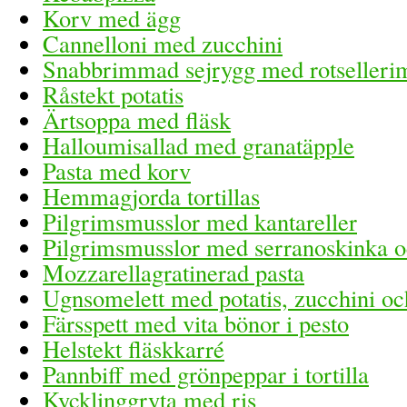
Korv med ägg
Cannelloni med zucchini
Snabbrimmad sejrygg med rotselleri
Råstekt potatis
Ärtsoppa med fläsk
Halloumisallad med granatäpple
Pasta med korv
Hemmagjorda tortillas
Pilgrimsmusslor med kantareller
Pilgrimsmusslor med serranoskinka o
Mozzarellagratinerad pasta
Ugnsomelett med potatis, zucchini oc
Färsspett med vita bönor i pesto
Helstekt fläskkarré
Pannbiff med grönpeppar i tortilla
Kycklinggryta med ris