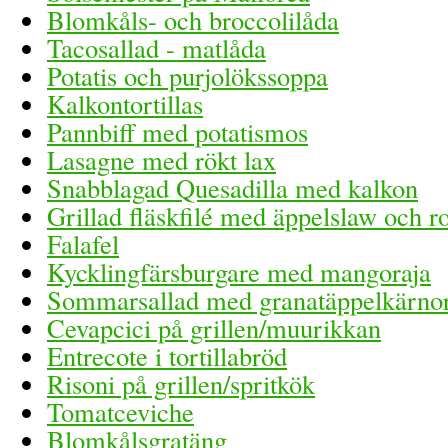
Blomkåls- och broccolilåda
Tacosallad - matlåda
Potatis och purjolökssoppa
Kalkontortillas
Pannbiff med potatismos
Lasagne med rökt lax
Snabblagad Quesadilla med kalkon
Grillad fläskfilé med äppelslaw och r
Falafel
Kycklingfärsburgare med mangoraja
Sommarsallad med granatäppelkärno
Cevapcici på grillen/muurikkan
Entrecote i tortillabröd
Risoni på grillen/spritkök
Tomatceviche
Blomkålsgratäng