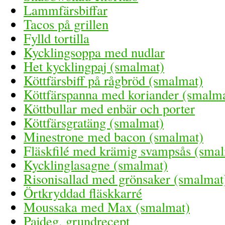
Lammfärsbiffar
Tacos på grillen
Fylld tortilla
Kycklingsoppa med nudlar
Het kycklingpaj (smalmat)
Köttfärsbiff på rågbröd (smalmat)
Köttfärspanna med koriander (smalm
Köttbullar med enbär och porter
Köttfärsgratäng (smalmat)
Minestrone med bacon (smalmat)
Fläskfilé med krämig svampsås (sma
Kycklinglasagne (smalmat)
Risonisallad med grönsaker (smalmat
Örtkryddad fläskkarré
Moussaka med Max (smalmat)
Pajdeg, grundrecept