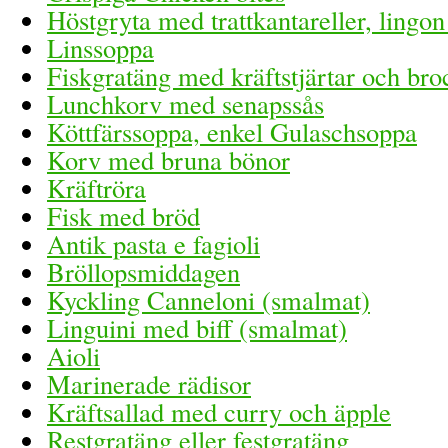
Höstgryta med trattkantareller, lingon
Linssoppa
Fiskgratäng med kräftstjärtar och bro
Lunchkorv med senapssås
Köttfärssoppa, enkel Gulaschsoppa
Korv med bruna bönor
Kräftröra
Fisk med bröd
Antik pasta e fagioli
Bröllopsmiddagen
Kyckling Canneloni (smalmat)
Linguini med biff (smalmat)
Aioli
Marinerade rädisor
Kräftsallad med curry och äpple
Restgratäng eller festgratäng