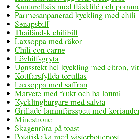
Kantarellsås med fläskfilé och pomme
Parmesanpanerad kyckling med chili
Senapsbiff
Thailändsk chilibiff
Laxsoppa med räkor
Chili con carne
Lövbiffsgryta
Ugnsstekt hel kyckling med citron, vi
Köttfärsfyllda tortillas
Laxsoppa med saffran
Matvete med frukt och halloumi
Kycklingburgare med salvia
Grillade lammfärsspett med koriande
Minestrone
Skagenröra på toast
Potatiskaka med västerbottenost