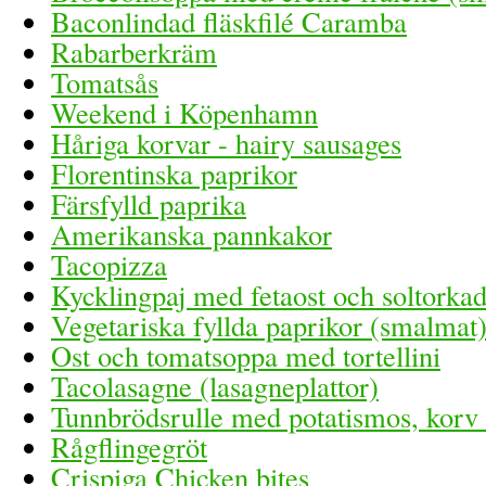
Baconlindad fläskfilé Caramba
Rabarberkräm
Tomatsås
Weekend i Köpenhamn
Håriga korvar - hairy sausages
Florentinska paprikor
Färsfylld paprika
Amerikanska pannkakor
Tacopizza
Kycklingpaj med fetaost och soltorka
Vegetariska fyllda paprikor (smalmat
Ost och tomatsoppa med tortellini
Tacolasagne (lasagneplattor)
Tunnbrödsrulle med potatismos, korv 
Rågflingegröt
Crispiga Chicken bites