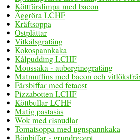
Köttfärslimpa med bacon
Äggröra LCHF
Kräftsoppa
Ostplättar
Vitkålsgratäng
Kokospannkaka
Kålpudding LCHF
Moussaka - auberginegratäng
Matmuffins med bacon och vitlöksfrä
Färsbiffar med fetaost
Pizzabotten LCHF
Köttbullar LCHF
Matig pastasås
Wok med risnudlar
Tomatsoppa med ugnspannkaka
Bönbiffar - grundrecept