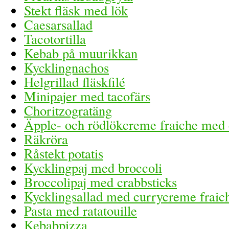
Stekt fläsk med lök
Caesarsallad
Tacotortilla
Kebab på muurikkan
Kycklingnachos
Helgrillad fläskfilé
Minipajer med tacofärs
Choritzogratäng
Äpple- och rödlökcreme fraiche med
Räkröra
Råstekt potatis
Kycklingpaj med broccoli
Broccolipaj med crabbsticks
Kycklingsallad med currycreme fraic
Pasta med ratatouille
Kebabpizza