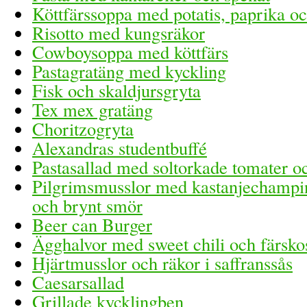
Köttfärssoppa med potatis, paprika o
Risotto med kungsräkor
Cowboysoppa med köttfärs
Pastagratäng med kyckling
Fisk och skaldjursgryta
Tex mex gratäng
Choritzogryta
Alexandras studentbuffé
Pastasallad med soltorkade tomater oc
Pilgrimsmusslor med kastanjechampin
och brynt smör
Beer can Burger
Ägghalvor med sweet chili och färsko
Hjärtmusslor och räkor i saffranssås
Caesarsallad
Grillade kycklingben