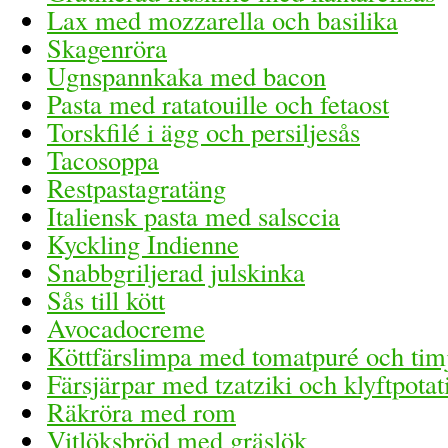
Lax med mozzarella och basilika
Skagenröra
Ugnspannkaka med bacon
Pasta med ratatouille och fetaost
Torskfilé i ägg och persiljesås
Tacosoppa
Restpastagratäng
Italiensk pasta med salsccia
Kyckling Indienne
Snabbgriljerad julskinka
Sås till kött
Avocadocreme
Köttfärslimpa med tomatpuré och tim
Färsjärpar med tzatziki och klyftpotat
Räkröra med rom
Vitlöksbröd med gräslök