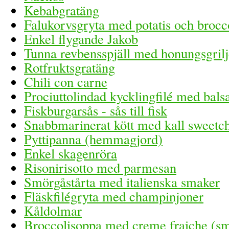
Kebabgratäng
Falukorvsgryta med potatis och brocc
Enkel flygande Jakob
Tunna revbensspjäll med honungsgrilj
Rotfruktsgratäng
Chili con carne
Prociuttolindad kycklingfilé med bal
Fiskburgarsås - sås till fisk
Snabbmarinerat kött med kall sweetch
Pyttipanna (hemmagjord)
Enkel skagenröra
Risonirisotto med parmesan
Smörgåstårta med italienska smaker
Fläskfilégryta med champinjoner
Kåldolmar
Broccolisoppa med creme fraiche (s