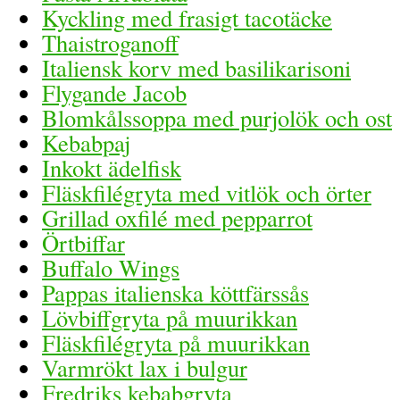
Kyckling med frasigt tacotäcke
Thaistroganoff
Italiensk korv med basilikarisoni
Flygande Jacob
Blomkålssoppa med purjolök och ost
Kebabpaj
Inkokt ädelfisk
Fläskfilégryta med vitlök och örter
Grillad oxfilé med pepparrot
Örtbiffar
Buffalo Wings
Pappas italienska köttfärssås
Lövbiffgryta på muurikkan
Fläskfilégryta på muurikkan
Varmrökt lax i bulgur
Fredriks kebabgryta