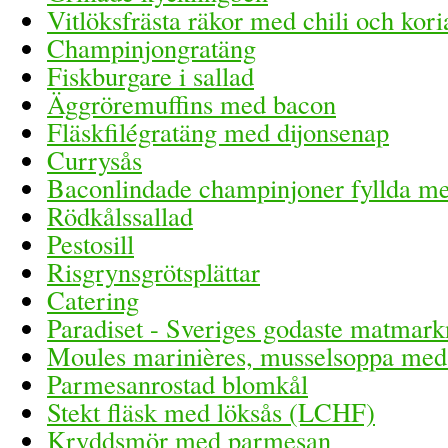
Vitlöksfrästa räkor med chili och kor
Champinjongratäng
Fiskburgare i sallad
Äggröremuffins med bacon
Fläskfilégratäng med dijonsenap
Currysås
Baconlindade champinjoner fyllda me
Rödkålssallad
Pestosill
Risgrynsgrötsplättar
Catering
Paradiset - Sveriges godaste matmar
Moules marinières, musselsoppa med 
Parmesanrostad blomkål
Stekt fläsk med löksås (LCHF)
Kryddsmör med parmesan