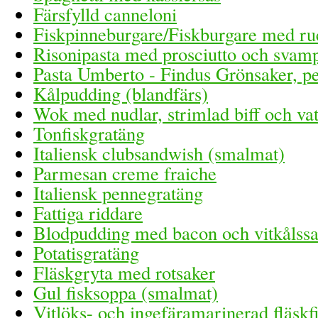
Färsfylld canneloni
Fiskpinneburgare/Fiskburgare med ru
Risonipasta med prosciutto och svam
Pasta Umberto - Findus Grönsaker, per
Kålpudding (blandfärs)
Wok med nudlar, strimlad biff och vat
Tonfiskgratäng
Italiensk clubsandwish (smalmat)
Parmesan creme fraiche
Italiensk pennegratäng
Fattiga riddare
Blodpudding med bacon och vitkålssa
Potatisgratäng
Fläskgryta med rotsaker
Gul fisksoppa (smalmat)
Vitlöks- och ingefäramarinerad fläskfil