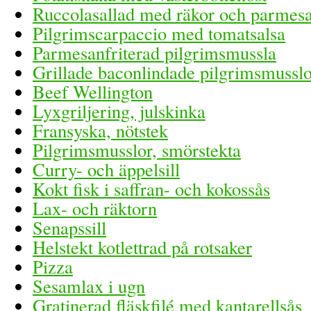
Ruccolasallad med räkor och parmes
Pilgrimscarpaccio med tomatsalsa
Parmesanfriterad pilgrimsmussla
Grillade baconlindade pilgrimsmusslo
Beef Wellington
Lyxgriljering, julskinka
Fransyska, nötstek
Pilgrimsmusslor, smörstekta
Curry- och äppelsill
Kokt fisk i saffran- och kokossås
Lax- och räktorn
Senapssill
Helstekt kotlettrad på rotsaker
Pizza
Sesamlax i ugn
Gratinerad fläskfilé med kantarellsås