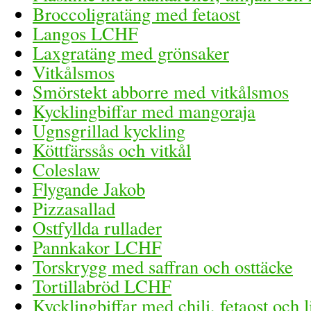
Broccoligratäng med fetaost
Langos LCHF
Laxgratäng med grönsaker
Vitkålsmos
Smörstekt abborre med vitkålsmos
Kycklingbiffar med mangoraja
Ugnsgrillad kyckling
Köttfärssås och vitkål
Coleslaw
Flygande Jakob
Pizzasallad
Ostfyllda rullader
Pannkakor LCHF
Torskrygg med saffran och osttäcke
Tortillabröd LCHF
Kycklingbiffar med chili, fetaost och 