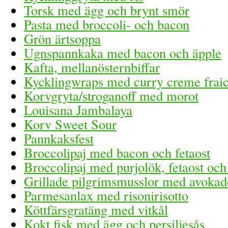
Torsk med ägg och brynt smör
Pasta med broccoli- och bacon
Grön ärtsoppa
Ugnspannkaka med bacon och äpple
Kafta, mellanösternbiffar
Kycklingwraps med curry creme frai
Korvgryta/stroganoff med morot
Louisana Jambalaya
Korv Sweet Sour
Pannkaksfest
Broccolipaj med bacon och fetaost
Broccolipaj med purjolök, fetaost och
Grillade pilgrimsmusslor med avoka
Parmesanlax med risonirisotto
Köttfärsgratäng med vitkål
Kokt fisk med ägg och persiljesås