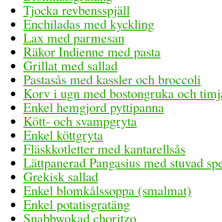
Tjocka revbensspjäll
Enchiladas med kyckling
Lax med parmesan
Räkor Indienne med pasta
Grillat med sallad
Pastasås med kassler och broccoli
Korv i ugn med bostongruka och timj
Enkel hemgjord pyttipanna
Kött- och svampgryta
Enkel köttgryta
Fläskkotletter med kantarellsås
Lättpanerad Pangasius med stuvad sp
Grekisk sallad
Enkel blomkålssoppa (smalmat)
Enkel potatisgratäng
Snabbwokad choritzo