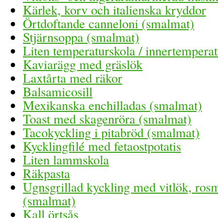
Kärlek, korv och italienska kryddor
Örtdoftande canneloni (smalmat)
Stjärnsoppa (smalmat)
Liten temperaturskola / innertemperat
Kaviarägg med gräslök
Laxtårta med räkor
Balsamicosill
Mexikanska enchilladas (smalmat)
Toast med skagenröra (smalmat)
Tacokyckling i pitabröd (smalmat)
Kycklingfilé med fetaostpotatis
Liten lammskola
Räkpasta
Ugnsgrillad kyckling med vitlök, rosm
(smalmat)
Kall örtsås