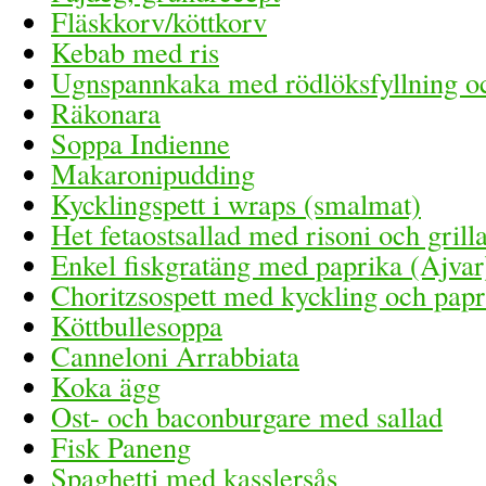
Fläskkorv/köttkorv
Kebab med ris
Ugnspannkaka med rödlöksfyllning oc
Räkonara
Soppa Indienne
Makaronipudding
Kycklingspett i wraps (smalmat)
Het fetaostsallad med risoni och gril
Enkel fiskgratäng med paprika (Ajvar
Choritzsospett med kyckling och papr
Köttbullesoppa
Canneloni Arrabbiata
Koka ägg
Ost- och baconburgare med sallad
Fisk Paneng
Spaghetti med kasslersås