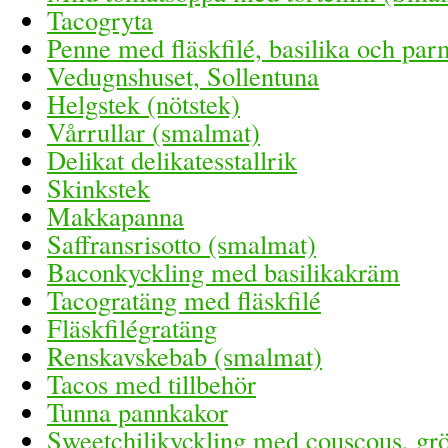
Tacogryta
Penne med fläskfilé, basilika och pa
Vedugnshuset, Sollentuna
Helgstek (nötstek)
Vårrullar (smalmat)
Delikat delikatesstallrik
Skinkstek
Makkapanna
Saffransrisotto (smalmat)
Baconkyckling med basilikakräm
Tacogratäng med fläskfilé
Fläskfilégratäng
Renskavskebab (smalmat)
Tacos med tillbehör
Tunna pannkakor
Sweetchilikyckling med couscous, grö