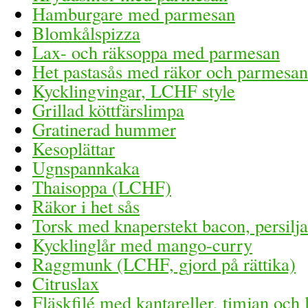
Hamburgare med parmesan
Blomkålspizza
Lax- och räksoppa med parmesan
Het pastasås med räkor och parmesan
Kycklingvingar, LCHF style
Grillad köttfärslimpa
Gratinerad hummer
Kesoplättar
Ugnspannkaka
Thaisoppa (LCHF)
Räkor i het sås
Torsk med knaperstekt bacon, persilj
Kycklinglår med mango-curry
Raggmunk (LCHF, gjord på rättika)
Citruslax
Fläskfilé med kantareller, timjan och 