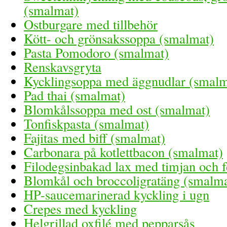
(smalmat)
Ostburgare med tillbehör
Kött- och grönsakssoppa (smalmat)
Pasta Pomodoro (smalmat)
Renskavsgryta
Kycklingsoppa med äggnudlar (smalm
Pad thai (smalmat)
Blomkålssoppa med ost (smalmat)
Tonfiskpasta (smalmat)
Fajitas med biff (smalmat)
Carbonara på kotlettbacon (smalmat)
Filodegsinbakad lax med timjan och f
Blomkål och broccoligratäng (smalma
HP-saucemarinerad kyckling i ugn
Crepes med kyckling
Helgrillad oxfilé med pepparsås