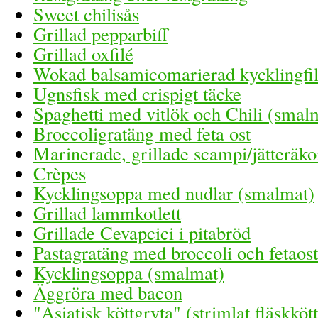
Sweet chilisås
Grillad pepparbiff
Grillad oxfilé
Wokad balsamicomarierad kycklingfi
Ugnsfisk med crispigt täcke
Spaghetti med vitlök och Chili (smal
Broccoligratäng med feta ost
Marinerade, grillade scampi/jätteräko
Crèpes
Kycklingsoppa med nudlar (smalmat)
Grillad lammkotlett
Grillade Cevapcici i pitabröd
Pastagratäng med broccoli och fetaost
Kycklingsoppa (smalmat)
Äggröra med bacon
"Asiatisk köttgryta" (strimlat fläskkött