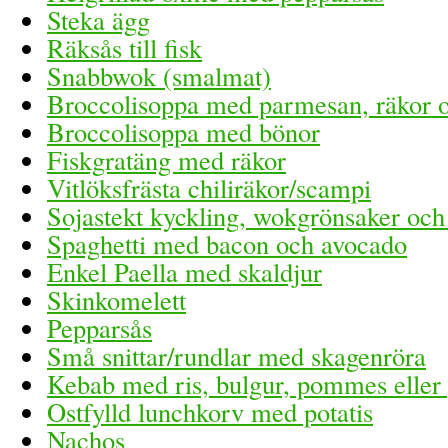
Steka ägg
Räksås till fisk
Snabbwok (smalmat)
Broccolisoppa med parmesan, räkor o
Broccolisoppa med bönor
Fiskgratäng med räkor
Vitlöksfrästa chiliräkor/scampi
Sojastekt kyckling, wokgrönsaker och 
Spaghetti med bacon och avocado
Enkel Paella med skaldjur
Skinkomelett
Pepparsås
Små snittar/rundlar med skagenröra
Kebab med ris, bulgur, pommes eller 
Ostfylld lunchkorv med potatis
Nachos