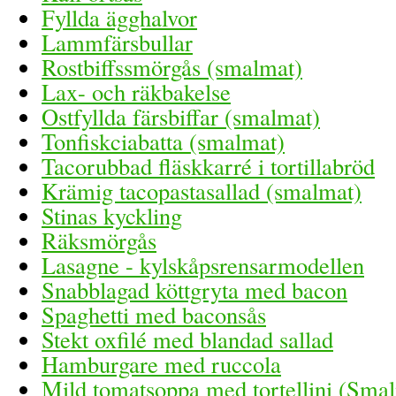
Fyllda ägghalvor
Lammfärsbullar
Rostbiffssmörgås (smalmat)
Lax- och räkbakelse
Ostfyllda färsbiffar (smalmat)
Tonfiskciabatta (smalmat)
Tacorubbad fläskkarré i tortillabröd
Krämig tacopastasallad (smalmat)
Stinas kyckling
Räksmörgås
Lasagne - kylskåpsrensarmodellen
Snabblagad köttgryta med bacon
Spaghetti med baconsås
Stekt oxfilé med blandad sallad
Hamburgare med ruccola
Mild tomatsoppa med tortellini (Sma