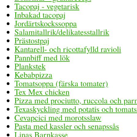
Tacopaj - vegetarisk
Inbakad tacopaj
Jordärtskockssoppa
Salamitallrik/delikatesstallrik
Prästostpaj
Kantarell- och ricottafylld ravioli
Pannbiff med lök
Plankstek
Kebabpizza
Tomatsoppa (färska tomater)
Tex Mex chicken
Pizza med prociutto, ruccola och pa
Texaskyckling med potatis och tomats
Cevapcici med morotsslaw
Pasta med kassler och senapssås
Linas Barnkasse