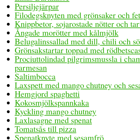
Persiljejärpar
Filodegsknyten med grönsaker och fet
Knippbetor, sojarostade nötter och tar
Ångade morötter med kålmjölk
Belugalinssallad med dill, chili och sö
Grönsakstartar toppad med rödbetsc
Prociuttolindad pilgrimsmussla i ch
parmesan
Saltimbocca
Laxspett med mango chutney och se
Hemgjord spaghetti
Kokosmjölkspannkaka
Kyckling mango chutney
Laxlasagne med spenat
Tomatsås till pizza
Spenatknyte med sesamfrö