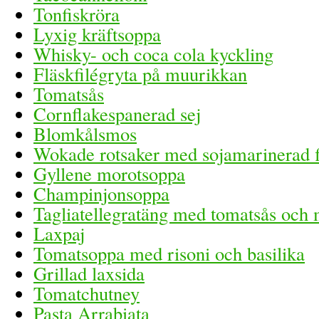
Tonfiskröra
Lyxig kräftsoppa
Whisky- och coca cola kyckling
Fläskfilégryta på muurikkan
Tomatsås
Cornflakespanerad sej
Blomkålsmos
Wokade rotsaker med sojamarinerad fl
Gyllene morotsoppa
Champinjonsoppa
Tagliatellegratäng med tomatsås och 
Laxpaj
Tomatsoppa med risoni och basilika
Grillad laxsida
Tomatchutney
Pasta Arrabiata