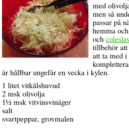
med olivolj
men så unde
passar på nä
hemma och 
och
colesla
tillbehör at
att ta med 
kompletter
är hållbar ungefär en vecka i kylen.
1 litet vitkålshuvud
2 msk olivolja
1½ msk vitvinsvinäger
salt
svartpeppar, grovmalen