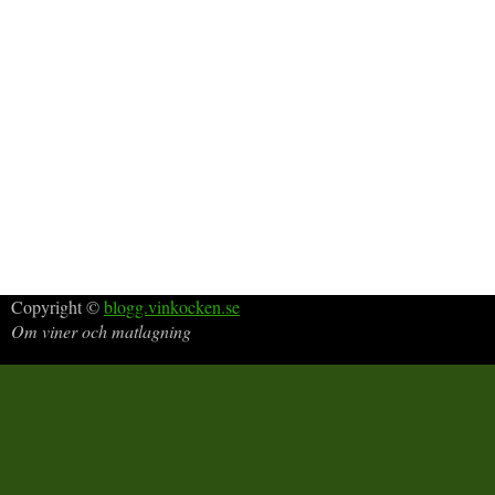
Copyright ©
blogg.vinkocken.se
Om viner och matlagning