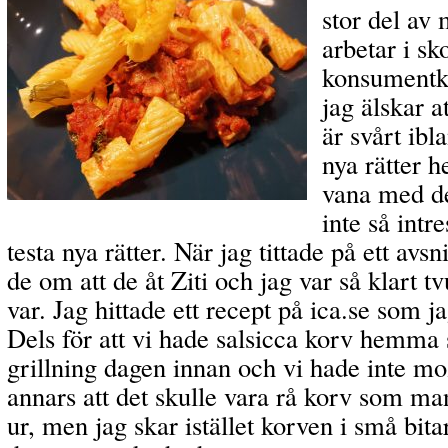
stor del av
arbetar i s
konsumentk
jag älskar a
är svårt ibl
nya rätter 
vana med de
inte så intr
testa nya rätter. När jag tittade på ett avsn
de om att de åt Ziti och jag var så klart t
var. Jag hittade ett recept på ica.se som 
Dels för att vi hade salsicca korv hemma 
grillning dagen innan och vi hade inte mo
annars att det skulle vara rå korv som man
ur, men jag skar istället korven i små bit