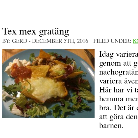
Tex mex gratäng
BY: GERD
- DECEMBER 5TH, 2016 FILED UNDER:
K
Idag varier
genom att g
nachogratäng
variera även
Här har vi ta
hemma men f
bra. Det är
att göra den
barnen.