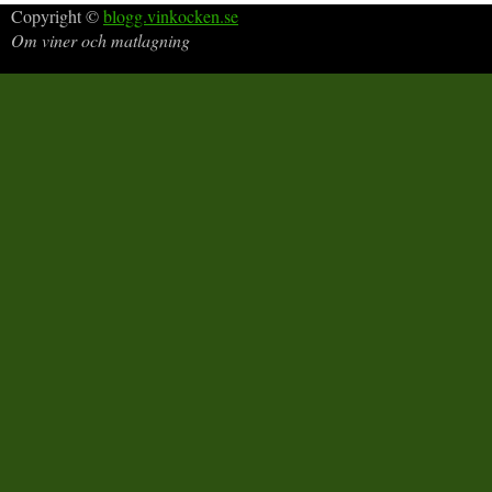
Copyright ©
blogg.vinkocken.se
Om viner och matlagning