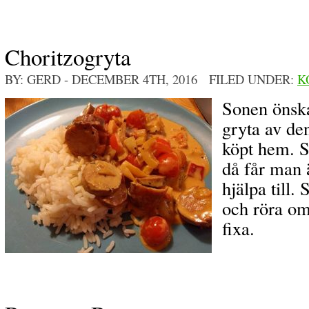
Choritzogryta
BY: GERD
- DECEMBER 4TH, 2016 FILED UNDER:
K
Sonen önska
gryta av de
köpt hem. S
då får man 
hjälpa till.
och röra om
fixa.