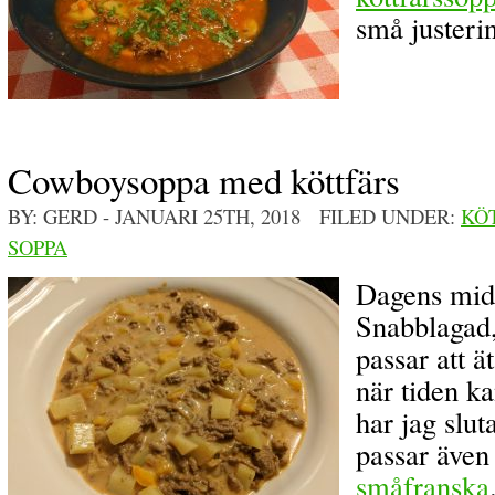
små justerin
Cowboysoppa med köttfärs
BY: GERD
- JANUARI 25TH, 2018 FILED UNDER:
KÖ
SOPPA
Dagens mid
Snabblagad,
passar att 
när tiden k
har jag sluta
passar även
småfranska