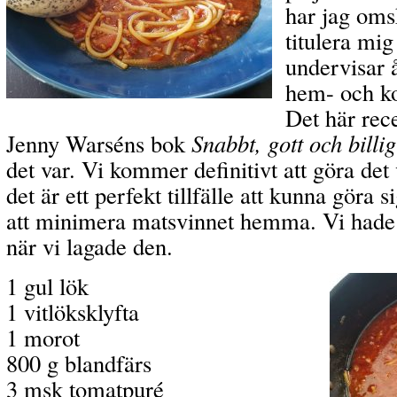
har jag oms
titulera mig
undervisar å
hem- och k
Det här rece
Jenny Warséns bok
Snabbt, gott och billig
det var. Vi kommer definitivt att göra det v
det är ett perfekt tillfälle att kunna göra 
att minimera matsvinnet hemma. Vi hade
när vi lagade den.
1 gul lök
1 vitlöksklyfta
1 morot
800 g blandfärs
3 msk tomatpuré