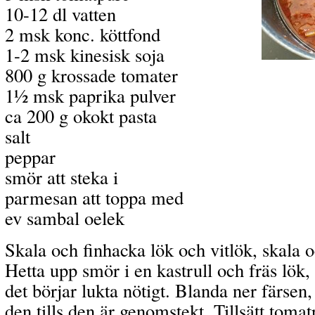
10-12 dl vatten
2 msk konc. köttfond
1-2 msk kinesisk soja
800 g krossade tomater
1½ msk paprika pulver
ca 200 g okokt pasta
salt
peppar
smör att steka i
parmesan att toppa med
ev sambal oelek
Skala och finhacka lök och vitlök, skala 
Hetta upp smör i en kastrull och fräs lök, 
det börjar lukta nötigt. Blanda ner färsen, 
den tills den är genomstekt. Tillsätt toma