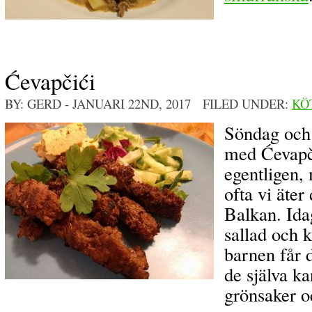
Ćevapčići
BY: GERD
- JANUARI 22ND, 2017 FILED UNDER:
KÖ
Söndag och 
med Ćevapči
egentligen, 
ofta vi äter
Balkan. Ida
sallad och
barnen får 
de själva k
grönsaker o