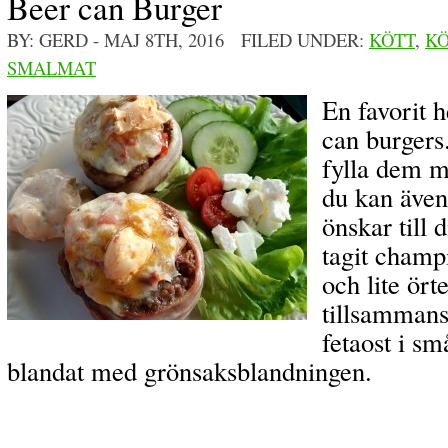
Beer can Burger
BY: GERD
- MAJ 8TH, 2016 FILED UNDER:
KÖTT
,
KÖ
SMALMAT
En favorit 
can burgers
fylla dem m
du kan även 
önskar till 
tagit champi
och lite ört
tillsammans
fetaost i sm
blandat med grönsaksblandningen.