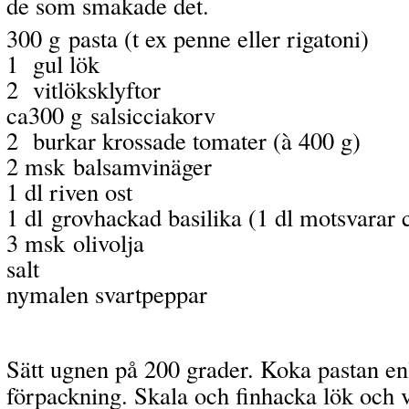
de som smakade det.
300 g
pasta (t ex penne eller rigatoni)
1
gul lök
2
vitlöksklyftor
ca300 g
salsicciakorv
2
burkar krossade tomater (à 400 g)
2 msk
balsamvinäger
1 dl riven ost
1 dl
grovhackad basilika (1 dl motsvarar 
3 msk
olivolja
salt
nymalen svartpeppar
Sätt ugnen på 200 grader. Koka pastan enl
förpackning. Skala och finhacka lök och v