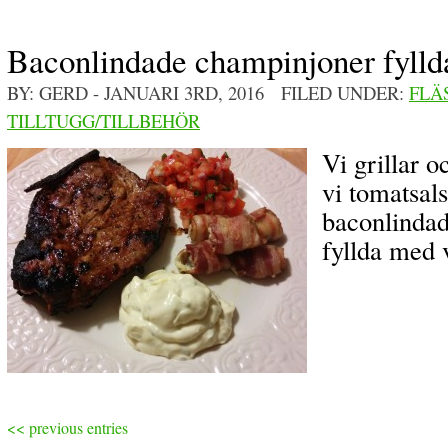
Baconlindade champinjoner fylld
BY: GERD
- JANUARI 3RD, 2016 FILED UNDER:
FLÄ
TILLTUGG/TILLBEHÖR
Vi grillar o
vi tomatsal
baconlinda
fyllda med v
<< previous entries