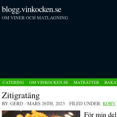
blogg.vinkocken.se
OM VINER OCH MATLAGNING
CATERING
OM VINKOCKEN.SE
MATRÄTTER
BAKA
Zitigratäng
BY: GERD
- MARS 26TH, 2023 FILED UNDER:
KORV
För min del