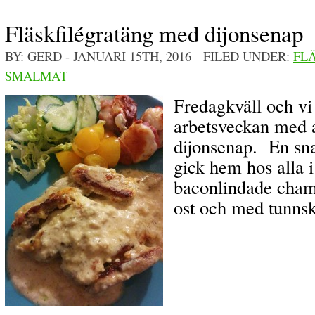
Fläskfilégratäng med dijonsenap
BY: GERD
- JANUARI 15TH, 2016 FILED UNDER:
FL
SMALMAT
Fredagkväll och vi
arbetsveckan med a
dijonsenap. En sn
gick hem hos alla i 
baconlindade cham
ost och med tunns