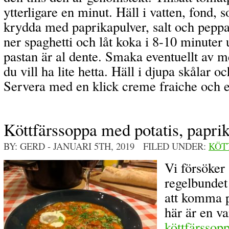
ytterligare en minut. Häll i vatten, fond, 
krydda med paprikapulver, salt och peppa
ner spaghetti och låt koka i 8-10 minuter u
pastan är al dente. Smaka eventuellt av
du vill ha lite hetta. Häll i djupa skålar 
Servera med en klick creme fraiche och en
Köttfärssoppa med potatis, papri
BY: GERD
- JANUARI 5TH, 2019 FILED UNDER:
KÖT
Vi försöker 
regelbundet
att komma p
här är en va
köttfärssop