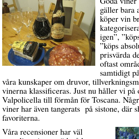
Goda viner 
gäller bara 
köper vin br
kategoriser
igen”, ”köp
”köps absol
prisvärda de
oftast områ
samtidigt på
våra kunskaper om druvor, tillverkningsm
vinerna klassificeras. Just nu håller vi p
Valpolicella till förmån för Toscana. Någ
viner har även tangerats på sistone, där s
favoriterna.
Våra recensioner har väl