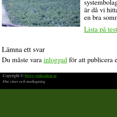
systembolag
är då vi hit
en bra somm
Lista på tes
Lämna ett svar
Du måste vara
inloggad
för att publicera
Copyright ©
blogg.vinkocken.se
Om viner och matlagning