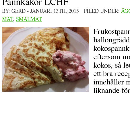
Pannkakor LCHF
BY: GERD
- JANUARI 13TH, 2015 FILED UNDER:
ÄG
MAT
,
SMALMAT
Frukostpan
hallongrädde
kokospann
eftersom ma
kokos, så le
ett bra rece
innehåller 
liknande för