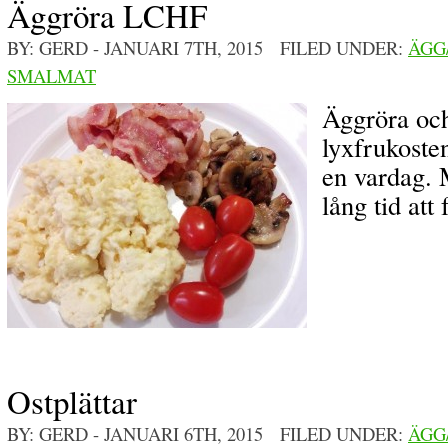
Äggröra LCHF
BY: GERD
- JANUARI 7TH, 2015 FILED UNDER:
ÄGG
SMALMAT
Äggröra och
lyxfrukoste
en vardag. M
lång tid att
Ostplättar
BY: GERD
- JANUARI 6TH, 2015 FILED UNDER:
ÄGG