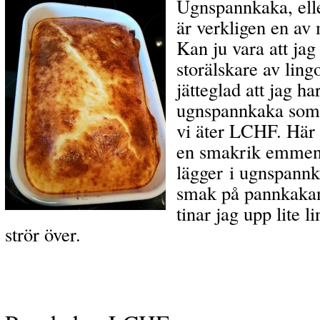
Ugnspannkaka, ell
är verkligen en av 
Kan ju vara att jag
storälskare av ling
jätteglad att jag ha
ugnspannkaka som 
vi äter LCHF. Här h
en smakrik emment
lägger i ugnspannk
smak på pannkakan
tinar jag upp lite 
strör över.