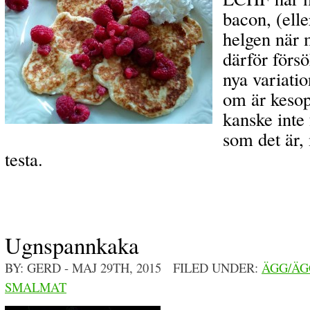
bacon, (elle
helgen när 
därför försö
nya variatio
om är kesopl
kanske inte 
som det är,
testa.
Ugnspannkaka
BY: GERD
- MAJ 29TH, 2015 FILED UNDER:
ÄGG/ÄG
SMALMAT