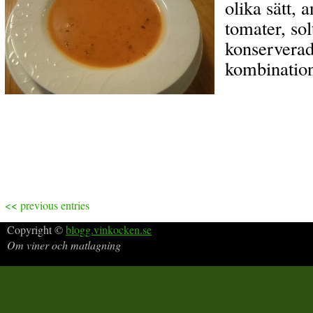
olika sätt, 
tomater, sol
konserverade
kombination 
<< previous entries
Copyright ©
blogg.vinkocken.se
Om viner och matlagning