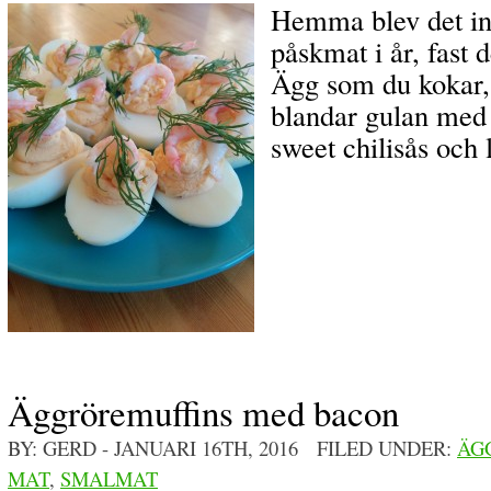
Hemma blev det in
påskmat i år, fast 
Ägg som du kokar, 
blandar gulan med 
sweet chilisås och 
Äggröremuffins med bacon
BY: GERD
- JANUARI 16TH, 2016 FILED UNDER:
ÄG
MAT
,
SMALMAT