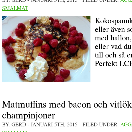
SMALMAT
Kokospannka
eller även 
med hallon,
eller vad d
till och så 
Perfekt LC
Matmuffins med bacon och vitlök
champinjoner
BY: GERD
- JANUARI 5TH, 2015 FILED UNDER:
ÄGG