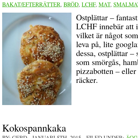
BAKAT/EFTERRÄTTER
,
BRÖD
,
LCHF
,
MAT
,
SMALMA
Ostplättar – fantasti
LCHF innebär att i
vilket är något so
leva på, lite googla
dessa, ostplättar 
som smörgås, ham
pizzabotten – eller
räcker.
Kokospannkaka
BY: GERD
- JANUARI 5TH, 2015 FILED UNDER:
ÄGG