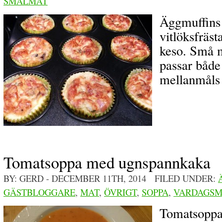
SMALMAT
Äggmuffins
vitlöksfräs
keso. Små 
passar både 
mellanmåls 
Tomatsoppa med ugnspannkaka
BY: GERD
- DECEMBER 11TH, 2014 FILED UNDER:
GÄSTBLOGGARE
,
MAT
,
ÖVRIGT
,
SOPPA
,
VARDAGSM
Tomatsoppa