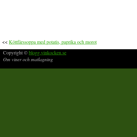
<<
Köttfärssoppa med potatis, paprika och morot
Copyright ©
blogg.vinkocken.se
Om viner och matlagning