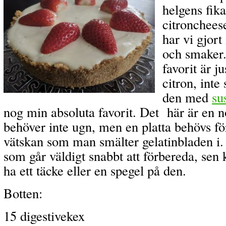
helgens fik
citronchees
har vi gjor
och smaker.
favorit är 
citron, inte
den med
su
nog min absoluta favorit. Det här är en 
behöver inte ugn, men en platta behövs fö
vätskan som man smälter gelatinbladen i.
som går väldigt snabbt att förbereda, se
ha ett täcke eller en spegel på den.
Botten:
15 digestivekex