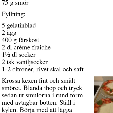
75 g smör
Fyllning:
5 gelatinblad
2 ägg
400 g färskost
2 dl crème fraiche
1½ dl socker
2 tsk vaniljsocker
1-2 citroner, rivet skal och saft
Krossa kexen fint och smält
smöret. Blanda ihop och tryck
sedan ut smulorna i rund form
med avtagbar botten. Ställ i
kylen. Börja med att lägga