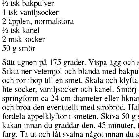
½ tsk bakpulver
1 tsk vaniljsocker
2 äpplen, normalstora
½ tsk kanel
2 msk socker
50 g smör
Sätt ugnen på 175 grader. Vispa ägg och 
Sikta ner vetemjöl och blanda med bakpul
och rör ihop till en smet. Skala och klyft
lite socker, vaniljsocker och kanel. Smörj
springform ca 24 cm diameter eller likna
och bröa den eventuellt med ströbröd. Hä
fördela äppelklyftor i smeten. Skiva 50 g
kakan innan du gräddar den. 45 minuter, ti
färg. Ta ut och låt svalna något innan du 