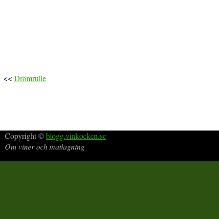
<<
Drömrulle
Copyright ©
blogg.vinkocken.se
Om viner och matlagning