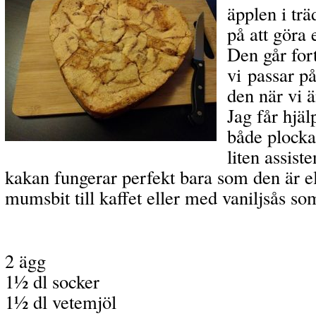
äpplen i trä
på att göra
Den går fort
vi passar på
den när vi 
Jag får hjäl
både plocka
liten assiste
kakan fungerar perfekt bara som den är el
mumsbit till kaffet eller med vaniljsås som
2 ägg
1½ dl socker
1½ dl vetemjöl