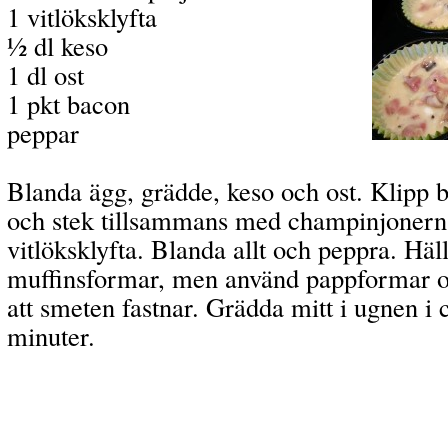
1 vitlöksklyfta
½ dl keso
1 dl ost
1 pkt bacon
peppar
Blanda ägg, grädde, keso och ost. Klipp b
och stek tillsammans med champinjonerna
vitlöksklyfta.
Blanda allt och peppra. Häl
muffinsformar, men använd pappformar o
att smeten fastnar. Grädda mitt i ugnen i 
minuter.