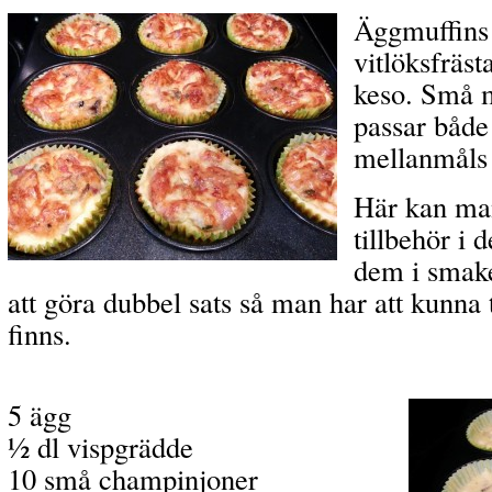
Äggmuffins
vitlöksfräs
keso. Små 
passar både 
mellanmåls 
Här kan man 
tillbehör i 
dem i smake
att göra dubbel sats så man har att kunna 
finns.
5 ägg
½ dl vispgrädde
10 små champinjoner