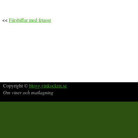
<<
Färsbiffar med fetaost
Copyright ©
blogg.vinkocken.se
Om viner och matlagning