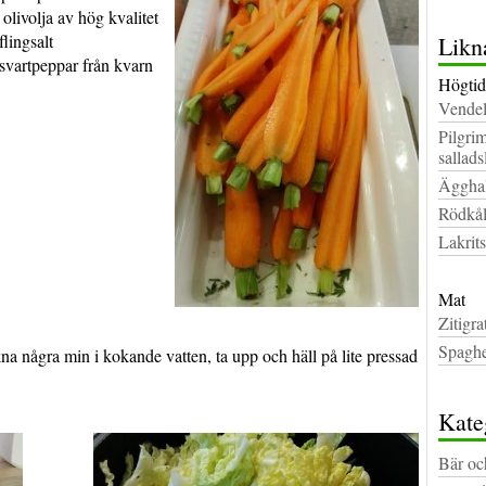
olivolja av hög kvalitet
flingsalt
Likn
svartpeppar från kvarn
Högtid
Vendel
Pilgri
sallad
Ägghal
Rödkål
Lakrit
Mat
Zitigra
Spaghe
kna några min i kokande vatten, ta upp och häll på lite pressad
Kate
Bär oc