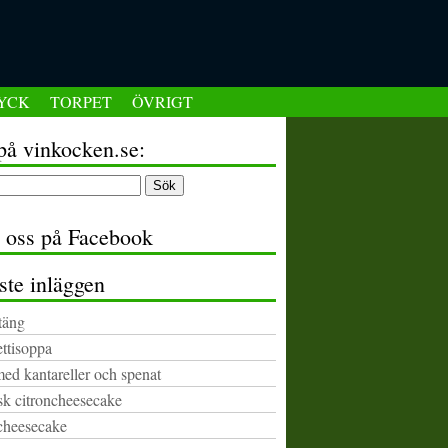
YCK
TORPET
ÖVRIGT
på vinkocken.se:
a oss på Facebook
ste inläggen
täng
ttisoppa
med kantareller och spenat
k citroncheesecake
cheesecake