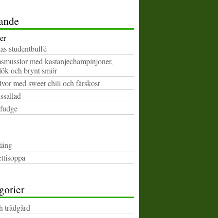
ande
er
as studentbuffé
msmusslor med kastanjechampinjoner,
slök och brynt smör
vor med sweet chili och färskost
ssallad
sfudge
täng
ttisoppa
gorier
h trädgård