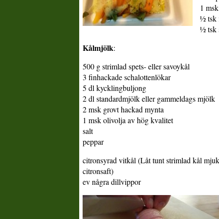
1 msk 
½ tsk 
½ tsk 
Kålmjölk
:
500 g strimlad spets- eller savoykål
3 finhackade schalottenlökar
5 dl kycklingbuljong
2 dl standardmjölk eller gammeldags mjölk
2 msk grovt hackad mynta
1 msk olivolja av hög kvalitet
salt
peppar
citronsyrad vitkål (Låt tunt strimlad kål mju
citronsaft)
ev några dillvippor