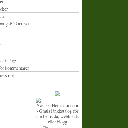
er
cker
sar
rang & hämtmat
a
in
för inlägg
för kommentarer
ess.org