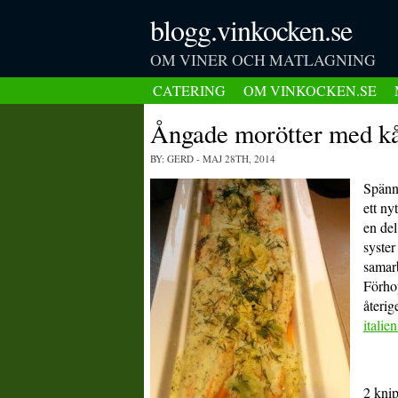
blogg.vinkocken.se
OM VINER OCH MATLAGNING
CATERING
OM VINKOCKEN.SE
Ångade morötter med k
BY: GERD
- MAJ 28TH, 2014
Spänna
ett ny
en de
syster
samar
Förhop
återig
italie
2 kni