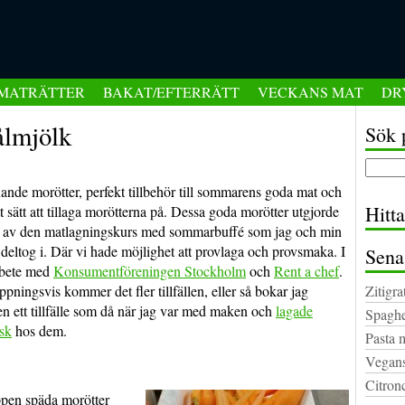
MATRÄTTER
BAKAT/EFTERRÄTT
VECKANS MAT
DR
ålmjölk
Sök 
nde morötter, perfekt tillbehör till sommarens goda mat och
Hitt
tt sätt att tillaga morötterna på. Dessa goda morötter utgjorde
l av den matlagningskurs med sommarbuffé som jag och min
 deltog i. Där vi hade möjlighet att provlaga och provsmaka.
I
Sena
bete med
Konsumentföreningen Stockholm
och
Rent a chef
.
pningsvis kommer det fler tillfällen, eller så bokar jag
Zitigra
en ett tillfälle som då när jag var med maken och
lagade
Spaghe
nsk
hos dem.
Pasta 
Vegans
Citron
ppen späda morötter