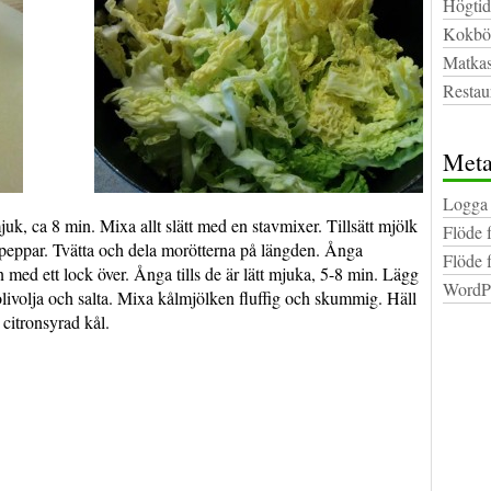
Högtid
Kokbö
Matkas
Restau
Met
Logga 
juk, ca 8 min. Mixa allt slätt med en stavmixer. Tillsätt mjölk
Flöde 
 peppar. Tvätta och dela morötterna på längden. Ånga
Flöde 
 med ett lock över. Ånga tills de är lätt mjuka, 5-8 min. Lägg
WordPr
 olivolja och salta. Mixa kålmjölken fluffig och skummig. Häll
citronsyrad kål.