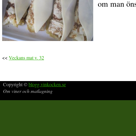
om man öns
<<
Veckans mat v. 32
Copyright ©
blogg.vinkocken.se
Om viner och matlagning