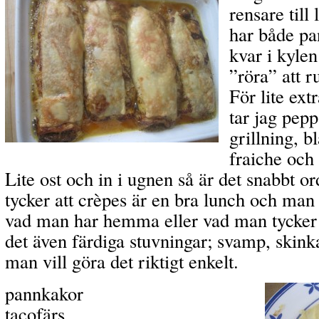
rensare till
har både pa
kvar i kylen
”röra” att r
För lite ext
tar jag pep
grillning, 
fraiche och
Lite ost och in i ugnen så är det snabbt or
tycker att crèpes är en bra lunch och man
vad man har hemma eller vad man tycker
det även färdiga stuvningar; svamp, skin
man vill göra det riktigt enkelt.
pannkakor
tacofärs