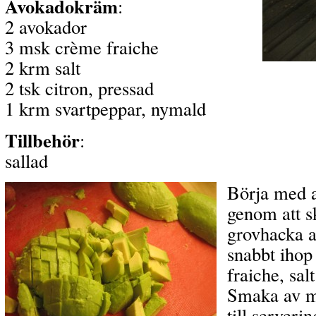
Avokadokräm
:
2 avokador
3 msk crème fraiche
2 krm salt
2 tsk citron, pressad
1 krm svartpeppar, nymald
Tillbehör
:
sallad
Börja med 
genom att s
grovhacka 
snabbt ihop
fraiche, sal
Smaka av me
till serveri