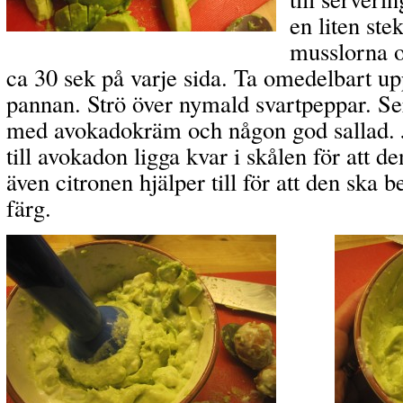
en liten ste
musslorna o
ca 30 sek på varje sida. Ta omedelbart u
pannan. Strö över nymald svartpeppar. S
med avokadokräm och någon god sallad. J
till avokadon ligga kvar i skålen för att de
även citronen hjälper till för att den ska b
färg.