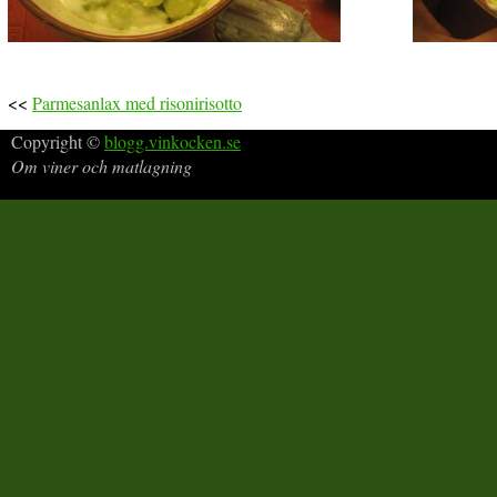
<<
Parmesanlax med risonirisotto
Copyright ©
blogg.vinkocken.se
Om viner och matlagning