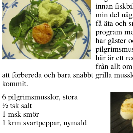
innan fiskbi
min del någ
få äta och s
program med
har gäster o
pilgrimsmuss
här är ett r
från allt o
att förbereda och bara snabbt grilla muss
kommit.
6 pilgrimsmusslor, stora
½ tsk salt
1 msk smör
1 krm svartpeppar, nymald