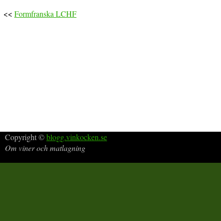
<<
Formfranska LCHF
Copyright ©
blogg.vinkocken.se
Om viner och matlagning