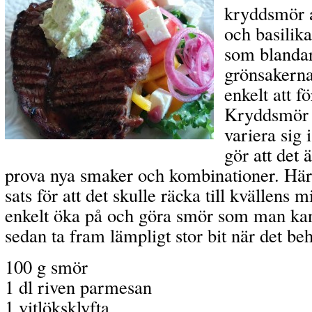
kryddsmör a
och basilik
som blandar 
grönsakerna
enkelt att f
Kryddsmör 
variera sig 
gör att det 
prova nya smaker och kombinationer. Här 
sats för att det skulle räcka till kvällen
enkelt öka på och göra smör som man kan 
sedan ta fram lämpligt stor bit när det be
100 g smör
1 dl riven parmesan
1 vitlöksklyfta