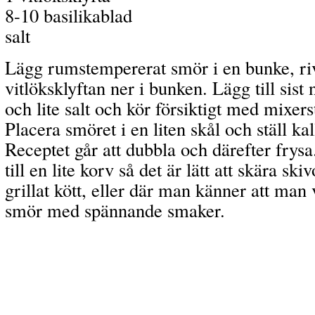
8-10 basilikablad
salt
Lägg rumstempererat smör i en bunke, riv
vitlöksklyftan ner i bunken. Lägg till sist
och lite salt och kör försiktigt med mixersta
Placera smöret i en liten skål och ställ kall
Receptet går att dubbla och därefter frys
till en lite korv så det är lätt att skära ski
grillat kött, eller där man känner att man v
smör med spännande smaker.