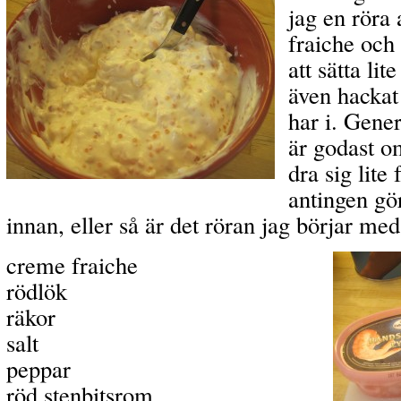
jag en röra
fraiche och
att sätta lit
även hackat 
har i.
Genere
är godast o
dra sig lite
antingen gö
innan, eller så är det röran jag börjar med
creme fraiche
rödlök
räkor
salt
peppar
röd stenbitsrom