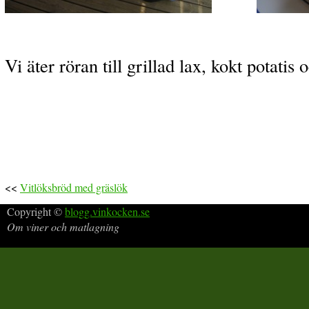
Vi äter röran till grillad lax, kokt potatis 
<<
Vitlöksbröd med gräslök
Copyright ©
blogg.vinkocken.se
Om viner och matlagning