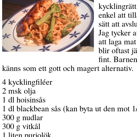
kycklingrät
enkel att til
sätt att avs
Jag tycker a
att laga ma
blir oftast 
fint. Barnen
känns som ett gott och magert alternativ.
4 kycklingfiléer
2 msk olja
1 dl hoisinsås
1 dl blackbean sås (kan byta ut den mot 1/
300 g nudlar
300 g vitkål
1 liten purjolök