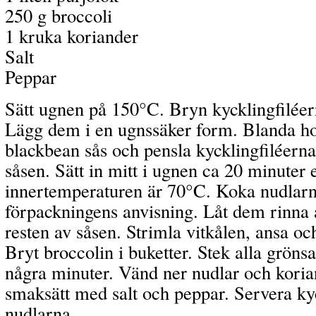
250 g broccoli
1 kruka koriander
Salt
Peppar
Sätt ugnen på 150°C. Bryn kycklingfiléer
Lägg dem i en ugnssäker form. Blanda ho
blackbean sås och pensla kycklingfiléern
såsen. Sätt in mitt i ugnen ca 20 minuter el
innertemperaturen är 70°C. Koka nudlarn
förpackningens anvisning. Låt dem rinna
resten av såsen. Strimla vitkålen, ansa oc
Bryt broccolin i buketter. Stek alla grönsa
några minuter. Vänd ner nudlar och koria
smaksätt med salt och peppar. Servera k
nudlarna.