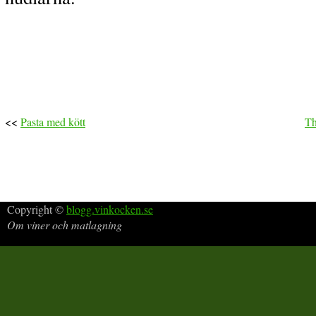
<<
Pasta med kött
Th
Copyright ©
blogg.vinkocken.se
Om viner och matlagning