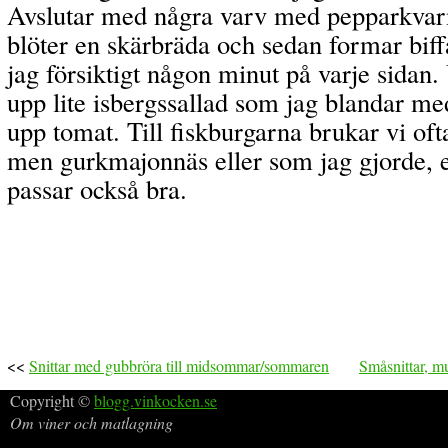
Avslutar med några varv med pepparkvarn
blöter en skärbräda och sedan formar biffa
jag försiktigt någon minut på varje sidan.
upp lite isbergssallad som jag blandar me
upp tomat. Till fiskburgarna brukar vi oft
men gurkmajonnäs eller som jag gjorde,
passar också bra.
<<
Snittar med gubbröra till midsommar/sommaren
Småsnittar, mu
Copyright ©
blogg.vinkocken.se
Om viner och matlagning