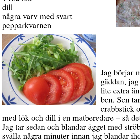
dill
några varv med svart
pepparkvarnen
Jag börjar m
gäddan, jag 
lite extra ä
ben. Sen tar
crabbstick 
med lök och dill i en matberedare – så det 
Jag tar sedan och blandar ägget med ströb
svälla några minuter innan jag blandar ih