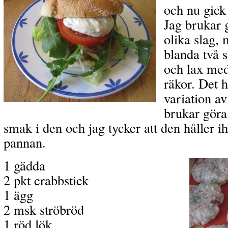
och nu gick 
Jag brukar
olika slag,
blanda två s
och lax med
räkor. Det h
variation av
brukar gör
smak i den och jag tycker att den håller ih
pannan.
1 gädda
2 pkt crabbstick
1 ägg
2 msk ströbröd
1 röd lök