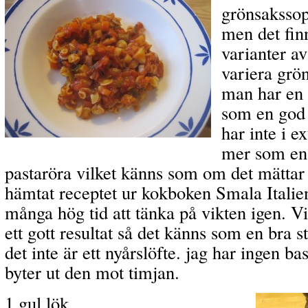
grönsakssop
men det finn
varianter a
variera grön
man har en
som en god 
har inte i ex
mer som en
pastaröra vilket känns som om det mättar 
hämtat receptet ur kokboken Smala Italie
många hög tid att tänka på vikten igen. V
ett gott resultat så det känns som en bra s
det inte är ett nyårslöfte. jag har ingen 
byter ut den mot timjan.
1 gul lök