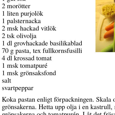
2 morötter
1 liten purjolök
1 palsternacka
2 msk hackad vitlök
2 tsk olivolja
1 dl grovhackade basilikablad
70 g pasta, tex fullkornsfusilli
4 dl krossad tomat
1 msk tomatpuré
1 msk grönsaksfond
salt
svartpeppar
Koka pastan enligt förpackningen. Skala 
grönsakerna. Hetta upp olja i en kastrull, 
grönsakerna och tomatpurén. Låt det fräs