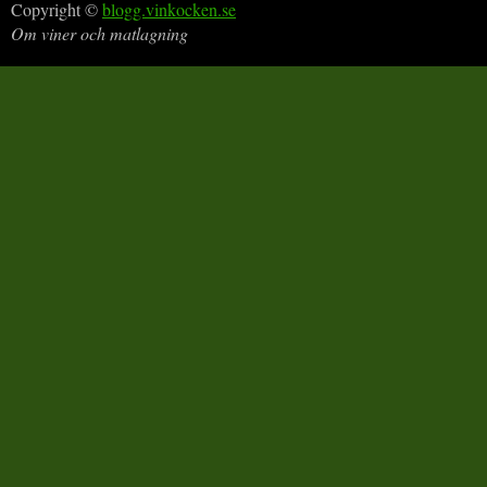
Copyright ©
blogg.vinkocken.se
Om viner och matlagning