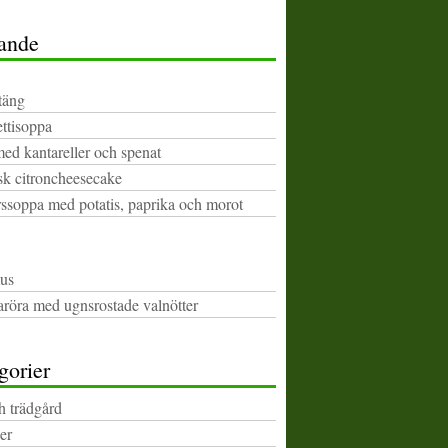
ande
täng
ttisoppa
med kantareller och spenat
k citroncheesecake
rssoppa med potatis, paprika och morot
us
aröra med ugnsrostade valnötter
gorier
h trädgård
er