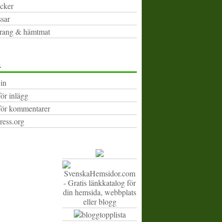
cker
sar
rang & hämtmat
a
in
för inlägg
för kommentarer
ess.org