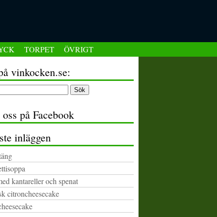
YCK
TORPET
ÖVRIGT
på vinkocken.se:
a oss på Facebook
ste inläggen
täng
ttisoppa
med kantareller och spenat
k citroncheesecake
cheesecake