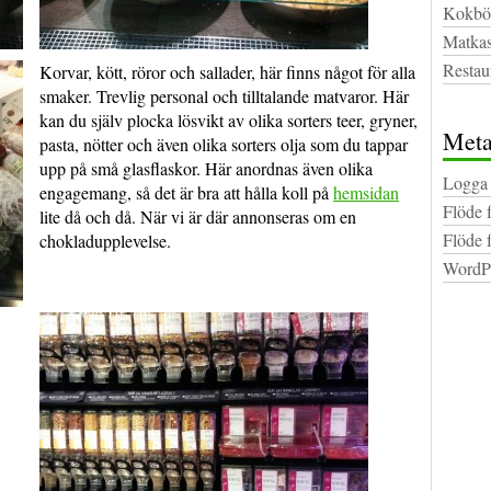
Kokbö
Matkas
Restau
Korvar, kött, röror och sallader, här finns något för alla
smaker. Trevlig personal och tilltalande matvaror. Här
kan du själv plocka lösvikt av olika sorters teer, gryner,
Met
pasta, nötter och även olika sorters olja som du tappar
upp på små glasflaskor. Här anordnas även olika
Logga 
engagemang, så det är bra att hålla koll på
hemsidan
Flöde 
lite då och då. När vi är där annonseras om en
Flöde 
chokladupplevelse.
WordPr