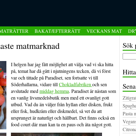
MATRÄTTER
BAKAT/EFTERRÄTT
VECKANS MAT
DR
odaste matmarknad
Sök 
I helgen har jag fått möjlighet att välja vad vi ska hitta
Hitt
på, temat har då gått i njutningens tecken, då vi först
var och tittade på Paradiset, sen fortsatte vi till
Söderhallarna, vidare till
Chokladfabriken
och sen
Sena
avslutade med
middag hemma
.
Paradiset är nästan som
en vanlig livsmedelsbutik men med ett ovanligt gott
Zitigra
utbud. Vad du än väljer från hyllan eller disken, frukt
Spaghe
eller fisk, hudkräm eller diskmedel, så vet du att
Pasta 
ursprunget är naturligt och hållbart. Det finns också en
Vegans
food court där man kan ta en paus och äta något gott.
Citron