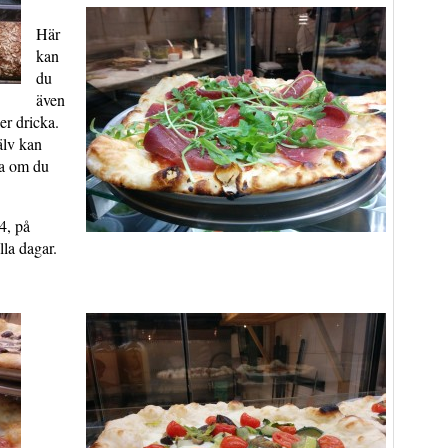
Här
kan
du
även
er dricka.
älv kan
ja om du
4, på
la dagar.