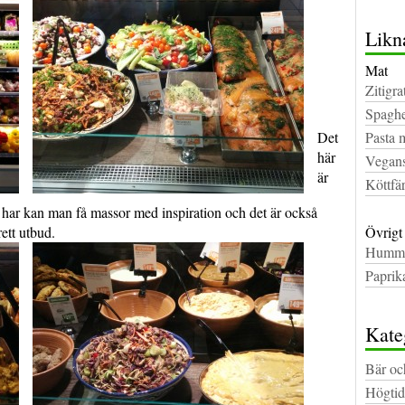
Likn
Mat
Zitigra
Spaghe
Det
Pasta 
här
Vegans
är
Köttfä
, har kan man få massor med inspiration och det är också
ett utbud.
Övrigt
Humm
Paprik
Kate
Bär oc
Högtid