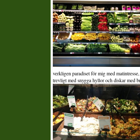
verkligen paradiset för mig med matintresse
trevligt med snygga hyllor och diskar med br