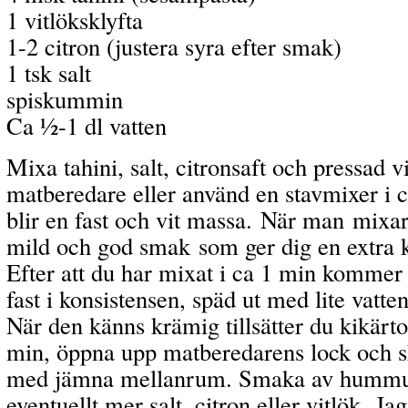
1 vitlöksklyfta
1-2 citron (justera syra efter smak)
1 tsk salt
spiskummin
Ca ½-1 dl vatten
Mixa tahini, salt, citronsaft och pressad vi
matberedare eller använd en stavmixer i ca
blir en fast och vit massa. När man mixar
mild och god smak som ger dig en extra
Efter att du har mixat i ca 1 min kommer 
fast i konsistensen, späd ut med lite vatten
När den känns krämig tillsätter du kikärt
min, öppna upp matberedarens lock och s
med jämna mellanrum. Smaka av hummuse
eventuellt mer salt, citron eller vitlök. Jag 