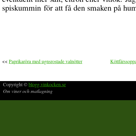
spiskummin för att få den smaken på hu
<<
Paprikaröra med ugnsrostade valnötter
Köttfärssoppa
Copyright ©
blogg.vinkocken.se
Om viner och matlagning