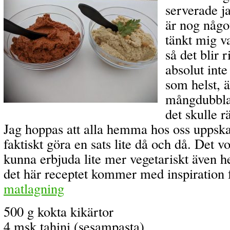
serverade j
är nog någo
tänkt mig var
så det blir 
absolut inte
som helst, 
mångdubblad
det skulle rä
Jag hoppas att alla hemma hos oss uppska
faktiskt göra en sats lite då och då. Det vo
kunna erbjuda lite mer vegetariskt även
det här receptet kommer med inspiration 
matlagning
500 g kokta kikärtor
4 msk tahini (sesampasta)