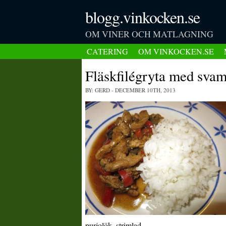
blogg.vinkocken.se
OM VINER OCH MATLAGNING
CATERING
OM VINKOCKEN.SE
Fläskfilégryta med sva
BY: GERD
- DECEMBER 10TH, 2013
purjolök, strimlad