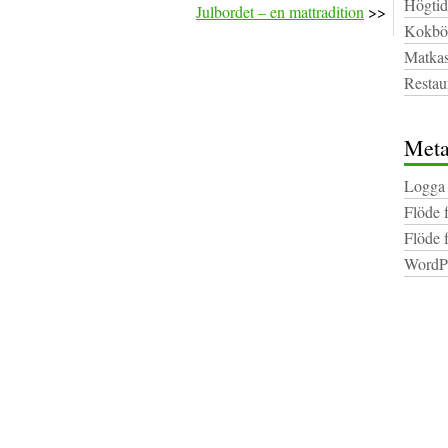
Högtid
Julbordet – en mattradition
>>
Kokbö
Matkas
Restau
Met
Logga 
Flöde 
Flöde 
WordPr