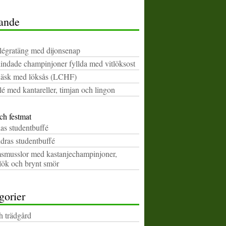
ande
ilégratäng med dijonsenap
indade champinjoner fyllda med vitlöksost
fläsk med löksås (LCHF)
lé med kantareller, timjan och lingon
ch festmat
as studentbuffé
dras studentbuffé
msmusslor med kastanjechampinjoner,
slök och brynt smör
gorier
h trädgård