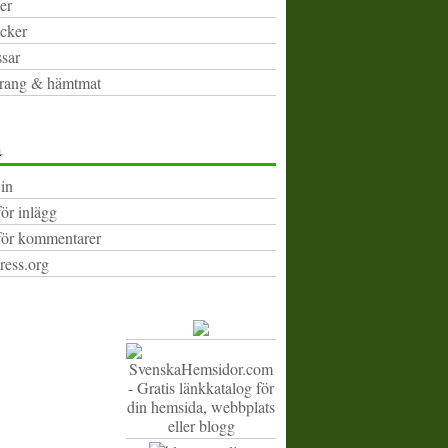
er
cker
sar
rang & hämtmat
a
in
för inlägg
för kommentarer
ess.org