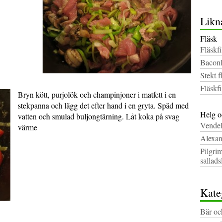
Likn
Fläsk
Fläskf
Baconl
Stekt 
Fläskfi
Bryn kött, purjolök och champinjoner i matfett i en
stekpanna och lägg det efter hand i en gryta. Späd med
Helg o
vatten och smulad buljongtärning. Låt koka på svag
Vendel
värme
Alexan
Pilgri
sallad
Kate
Bär oc