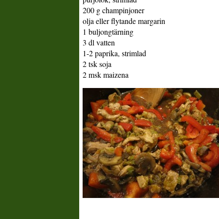
200 g champinjoner
olja eller flytande margarin
1 buljongtärning
3 dl vatten
1-2 paprika, strimlad
2 tsk soja
2 msk maizena