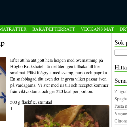
MATRÄTTER
BAKAT/EFTERRÄTT
VECKANS MAT
DR
mp
Sök 
Efter att ha ätit gott hela helgen med övernattning på
Hitt
Högbo Brukshotell, är det åter igen tillbaka till lite
smalmat. Fläskfilégryta med svamp, purjo och paprika.
En snabblagad rätt även det är gryta vilket passar även
Sena
på vardagarna.
Vi äter med ris till och receptet kommer
från viktväktarna och ger 220 kcal per portion.
Zitigra
Spaghe
500 g fläskfilé, strimlad
Pasta 
1
Vegans
Citron