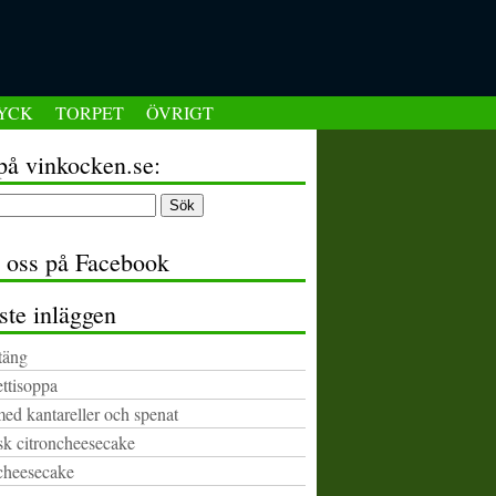
YCK
TORPET
ÖVRIGT
på vinkocken.se:
a oss på Facebook
ste inläggen
täng
ttisoppa
med kantareller och spenat
k citroncheesecake
cheesecake