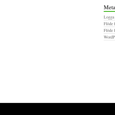
Met
Logga 
Flöde 
Flöde 
WordPr