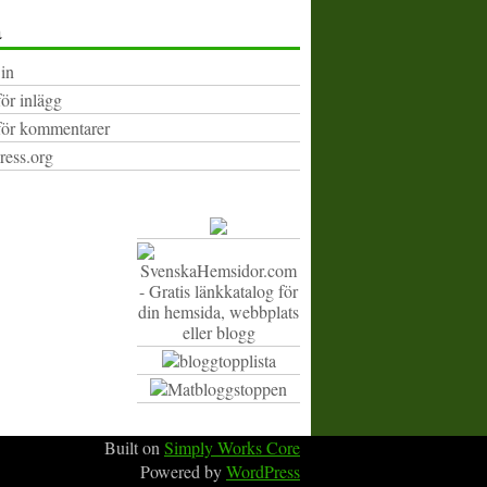
a
in
för inlägg
för kommentarer
ess.org
Built on
Simply Works Core
Powered by
WordPress