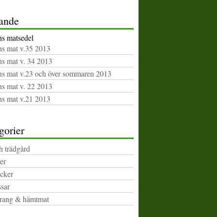
ande
s matsedel
s mat v.35 2013
s mat v. 34 2013
s mat v.23 och över sommaren 2013
s mat v. 22 2013
s mat v.21 2013
gorier
h trädgård
er
cker
sar
rang & hämtmat