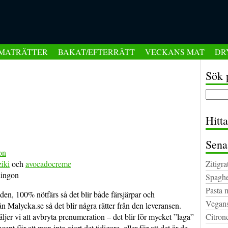
MATRÄTTER
BAKAT/EFTERRÄTT
VECKANS MAT
DR
Sök 
Hitt
Sena
on
ziki
och
avocadocreme
Zitigra
lingon
Spaghe
Pasta 
den, 100% nötfärs så det blir både färsjärpar och
Vegans
ån Malycka.se så det blir några rätter från den leveransen.
ljer vi att avbryta prenumeration – det blir för mycket ”laga”
Citron
t för att man inte gjort det tidigare, eller för att det är de