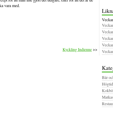
ka vara med.
Likn
Veckan
Veckan
Veckan
Veckan
Veckan
Kyckling Indienne
>>
Veckan
Kate
Bär oc
Högtid
Kokbö
Matkas
Restau