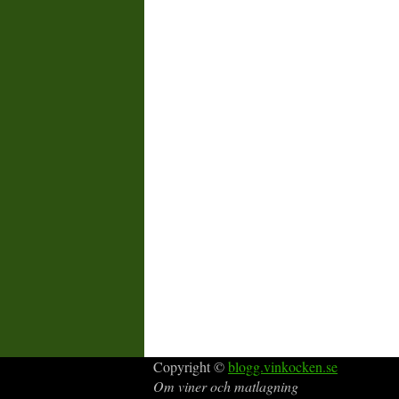
Copyright ©
blogg.vinkocken.se
Om viner och matlagning