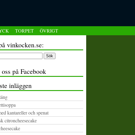
YCK
TORPET
ÖVRIGT
på vinkocken.se:
a oss på Facebook
ste inläggen
täng
ttisoppa
med kantareller och spenat
k citroncheesecake
cheesecake