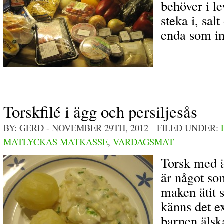
behöver i le
steka i, sal
enda som in
Torskfilé i ägg och persiljesås
BY: GERD
- NOVEMBER 29TH, 2012 FILED UNDER:
MATLYCKAS MATKASSE
,
VARDAGSMAT
Torsk med ä
är något so
maken ätit 
känns det ex
barnen älska