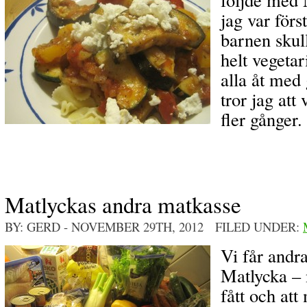
jag var först
barnen skul
helt vegeta
alla åt med 
tror jag att
fler gånger.
Matlyckas andra matkasse
BY: GERD
- NOVEMBER 29TH, 2012 FILED UNDER:
Vi får andr
Matlycka –
fått och at