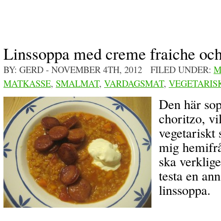
Linssoppa med creme fraiche och
BY: GERD
- NOVEMBER 4TH, 2012 FILED UNDER:
M
MATKASSE
,
SMALMAT
,
VARDAGSMAT
,
VEGETARIS
Den här sop
choritzo, vi
vegetariskt
mig hemifr
ska verklige
testa en ann
linssoppa.