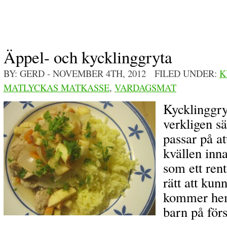
Äppel- och kycklinggryta
BY: GERD
- NOVEMBER 4TH, 2012 FILED UNDER:
K
MATLYCKAS MATKASSE
,
VARDAGSMAT
Kycklinggry
verkligen s
passar på at
kvällen inn
som ett rent
rätt att ku
kommer hem
barn på för