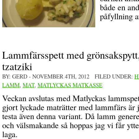
både en and
påfyllning 
Lammfärsspett med grönsakspytt,
tzatziki
BY: GERD
- NOVEMBER 4TH, 2012 FILED UNDER:
H
LAMM
,
MAT
,
MATLYCKAS MATKASSE
Veckan avslutas med Matlyckas lammspett
gjort lyckade maträtter med lammfärs är j
testa även denna variant. Då lamm generel
och välsmakande så hoppas jag vi får ytter
laga.