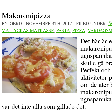
Makaronipizza
BY: GERD
- NOVEMBER 4TH, 2012 FILED UNDER:
Ä
MATLYCKAS MATKASSE
,
PASTA
,
PIZZA
,
VARDAGS
Det här är 
makaronipu
ugnspannka
skulle gå b
Perfekt och
aktiviteter
om de äter 
makaronipu
ugnspannkak
var det inte alla som gillade det.