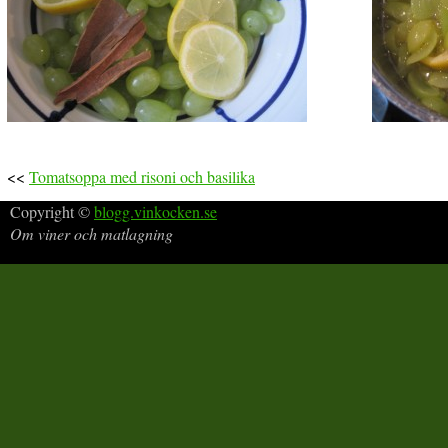
<<
Tomatsoppa med risoni och basilika
Copyright ©
blogg.vinkocken.se
Om viner och matlagning