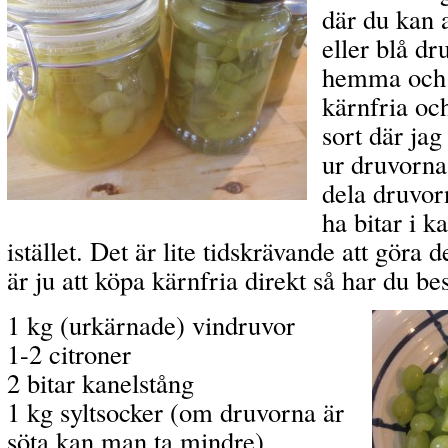
där du kan 
eller blå dr
hemma och d
kärnfria oc
sort där jag
ur druvorna.
dela druvor
ha bitar i 
istället.
Det är lite tidskrävande att göra
är ju att köpa kärnfria direkt så har du bes
1 kg (urkärnade) vindruvor
1-2 citroner
2 bitar kanelstång
1 kg syltsocker (om druvorna är
söta kan man ta mindre)