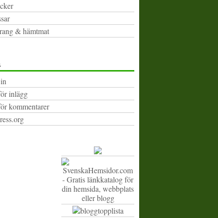
cker
sar
rang & hämtmat
a
in
för inlägg
för kommentarer
ess.org