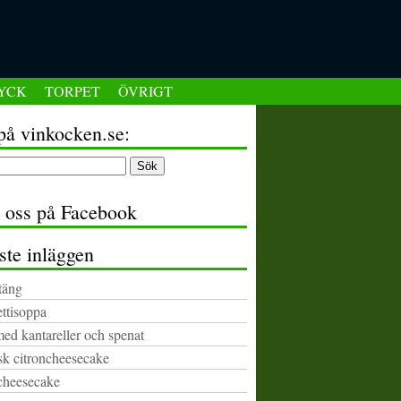
YCK
TORPET
ÖVRIGT
på vinkocken.se:
a oss på Facebook
ste inläggen
täng
ttisoppa
med kantareller och spenat
k citroncheesecake
cheesecake