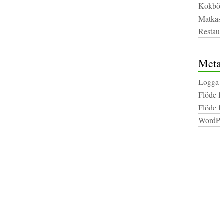
Kokbö
Matkas
Restau
Met
Logga 
Flöde 
Flöde 
WordPr