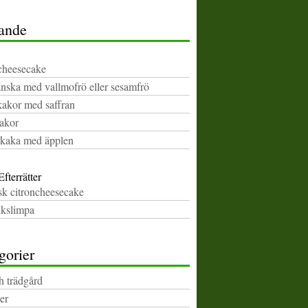
ande
cheesecake
nska med vallmofrö eller sesamfrö
kakor med saffran
akor
kaka med äpplen
fterrätter
k citroncheesecake
lkslimpa
gorier
h trädgård
er