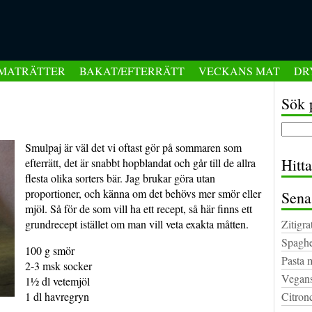
MATRÄTTER
BAKAT/EFTERRÄTT
VECKANS MAT
DR
Sök 
Smulpaj är väl det vi oftast gör på sommaren som
Hitt
efterrätt, det är snabbt hopblandat och går till de allra
flesta olika sorters bär. Jag brukar göra utan
proportioner, och känna om det behövs mer smör eller
Sena
mjöl.
Så för de som vill ha ett recept, så här finns ett
grundrecept istället om man vill veta exakta måtten.
Zitigra
Spaghe
100 g smör
Pasta 
2-3 msk socker
Vegans
1½ dl vetemjöl
1 dl havregryn
Citron