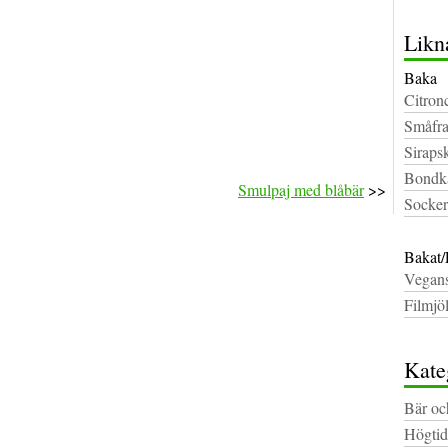
Likn
Baka
Citron
Småfra
Siraps
Bondk
Smulpaj med blåbär
>>
Socker
Bakat/E
Vegans
Filmjö
Kate
Bär oc
Högtid