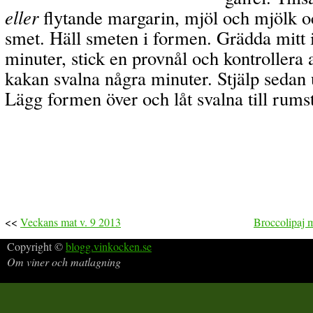
eller
flytande margarin, mjöl och mjölk oc
smet. Häll smeten i formen. Grädda mitt 
minuter, stick en provnål och kontrollera a
kakan svalna några minuter. Stjälp sedan u
Lägg formen över och låt svalna till rums
<<
Veckans mat v. 9 2013
Broccolipaj m
Copyright ©
blogg.vinkocken.se
Om viner och matlagning