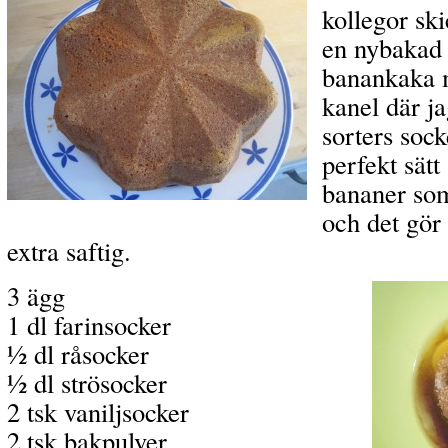
kollegor sk
en nybakad 
banankaka 
kanel där ja
sorters soc
perfekt sätt 
bananer som
och det gör
extra saftig.
3 ägg
1 dl farinsocker
½ dl råsocker
½ dl strösocker
2 tsk vaniljsocker
2 tsk bakpulver