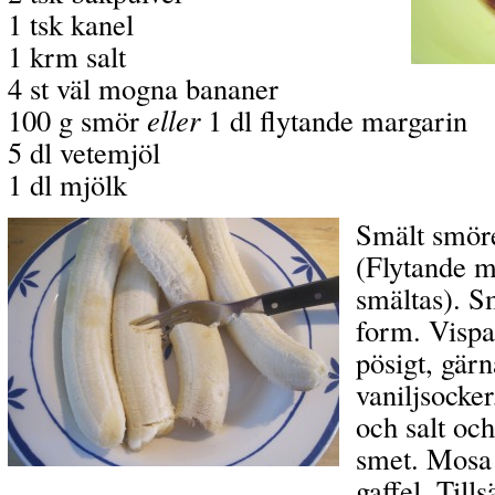
1 tsk kanel
1 krm salt
4 st väl mogna bananer
100 g smör
eller
1 dl flytande margarin
5 dl vetemjöl
1 dl mjölk
Smält smöre
(Flytande m
smältas). S
form. Vispa
pösigt, gärn
vaniljsocker
och salt och
smet. Mosa
gaffel. Till