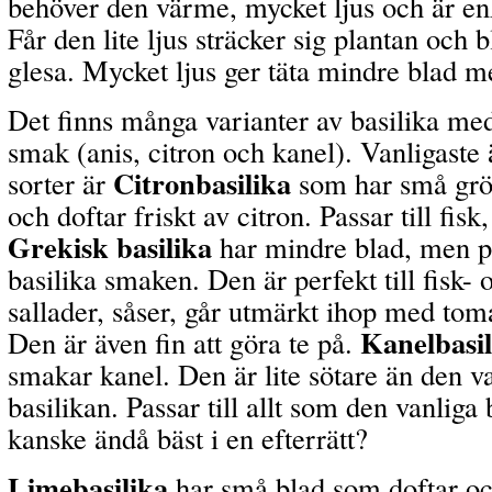
behöver den värme, mycket ljus och är enk
Får den lite ljus sträcker sig plantan och 
glesa. Mycket ljus ger täta mindre blad m
Det finns många varianter av basilika med
smak (anis, citron och kanel). Vanligast
Citronbasilika
sorter är
som har små grö
och doftar friskt av citron. Passar till fisk
Grekisk basilika
har mindre blad, men p
basilika smaken. Den är perfekt till fisk- o
sallader, såser, går utmärkt ihop med tom
Kanelbasil
Den är även fin att göra te på.
smakar kanel. Den är lite sötare än den v
basilikan. Passar till allt som den vanliga
kanske ändå bäst i en efterrätt?
Limebasilika
har små blad som doftar oc