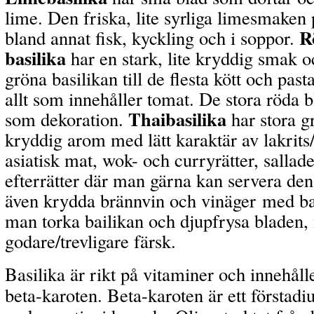
lime. Den friska, lite syrliga limesmaken 
R
bland annat fisk, kyckling och i soppor.
basilika
har en stark, lite kryddig smak o
gröna basilikan till de flesta kött och pastar
allt som innehåller tomat. De stora röda 
Thaibasilika
som dekoration.
har stora g
kryddig arom med lätt karaktär av lakrits/
asiatisk mat, wok- och curryrätter, sallade
efterrätter där man gärna kan servera den
även krydda brännvin och vinäger med ba
man torka bailikan och djupfrysa bladen,
godare/trevligare färsk.
Basilika är rikt på vitaminer och innehål
beta-karoten. Beta-karoten är ett förstadi