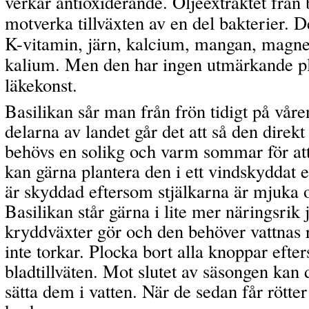
verkar antioxiderande. Oljeextraktet från
motverka tillväxten av en del bakterier. De
K-vitamin, järn, kalcium, mangan, magn
kalium. Men den har ingen utmärkande pla
läkekonst.
Basilikan sår man från frön tidigt på våren
delarna av landet går det att så den direkt
behövs en solikg och varm sommar för att
kan gärna plantera den i ett vindskyddat e
är skyddad eftersom stjälkarna är mjuka 
Basilikan står gärna i lite mer näringsrik
kryddväxter gör och den behöver vattnas 
inte torkar. Plocka bort alla knoppar efte
bladtillväten. Mot slutet av säsongen kan d
sätta dem i vatten. När de sedan får rötte