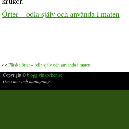
krukor.
Örter – odla själv och använda i maten
<<
Färska örter – odla själv och använda i maten
Copyright ©
blogg.vinkocken.se
Om viner och matlagning