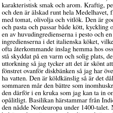
karakteristisk smak och arom. Kraftig, 
och den är älskad runt hela Medelhavet, fra
med tomat, olivolja och vitlök. Den är god
och pasta och passar både kött, kyckling o
en av huvudingredienserna i pesto och en 
ingredienserna i det italienska köket, vilket
ofta återkommande inslag hemma hos os
stå skyddat på en varm och solig plats, de
uttorkning så jag tycker att det är skönt at
fönstret ovanför diskbänken så jag har öve
ha vatten. Den är köldkänslig så är det då
sommaren mår den bättre som inomhuskry
den därför i en kruka som jag kan ta in o
opålitligt. Basilikan härstammar från Indi
den nådde Nordeuropa under 1400-talet. 