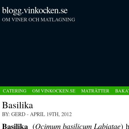
blogg.vinkocken.se
OM VINER OCH MATLAGNING
CATERING
OM VINKOCKEN.SE
MATRÄTTER
BAKA
Basilika
BY: GERD
- APRIL 19TH, 2012
Basili
ka
(
Ocimum basilicum Labiatae
) 