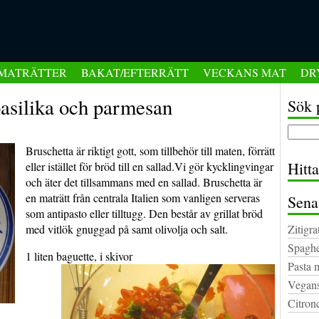
MATRÄTTER
BAKAT/EFTERRÄTT
VECKANS MAT
DR
asilika och parmesan
Sök 
Bruschetta är riktigt gott, som tillbehör till maten, förrätt
Hitt
eller istället för bröd till en sallad.Vi gör kycklingvingar
och äter det tillsammans med en sallad.
Bruschetta är
en maträtt från centrala Italien som vanligen serveras
Sena
som antipasto eller tilltugg. Den består av grillat bröd
med vitlök gnuggad på samt olivolja och salt.
Zitigra
Spaghe
1 liten baguette, i skivor
Pasta 
Vegans
Citron