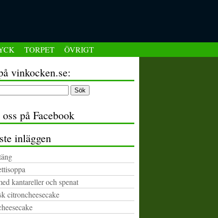
YCK
TORPET
ÖVRIGT
på vinkocken.se:
a oss på Facebook
ste inläggen
täng
ttisoppa
med kantareller och spenat
k citroncheesecake
cheesecake