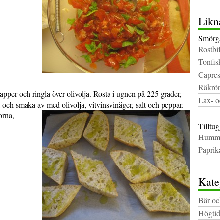
Likn
Smörgå
Rostbi
Tonfis
Capres
Räkrör
pper och ringla över olivolja. Rosta i ugnen på 225 grader,
Lax- o
 och smaka av med olivolja, vitvinsvinäger, salt och pep
par.
orna,
Tilltug
Humm
Paprik
Kate
Bär oc
Högtid