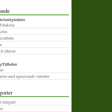
ande
s/smörgåstårtor
ffsbakelse
kröra
eciabatta
a
ch räktorn
g/Tillbehör
us
aröra med ugnsrostade valnötter
gorier
h trädgård
er