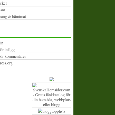
cker
sar
rang & hämtmat
a
in
för inlägg
för kommentarer
ess.org