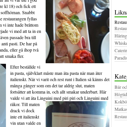
öre kl 18) och fick ett
Likn
 soffhörnan. Snabbt
e restaurangen fyllas
Restau
om vi inte hade bråttom
Restau
jade vi med att ta in en
Häring
även passade bra till
Whiske
 anti pasti. De har på
anda, eller gå ihop två
Cateri
att smaka fler.
Paradi
Efter beställde vi
in pasta, självklart måste man äta pasta när man äter
Kate
italienskt. När vi varit och rest runt i Italien så känns det
många gånger som om det tar aldrig slut, maten
Bär oc
fortsätter att komma in, och allt smakar underbart. Här
Högtid
valde vi att äta Linguini med piri piri och Linguini med
Kokbö
räkor.
Till maten
Matkas
drack vi dock
Restau
inte ett italienskt
vin utan valde en