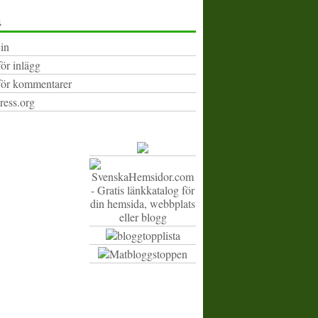
a
in
för inlägg
för kommentarer
ess.org