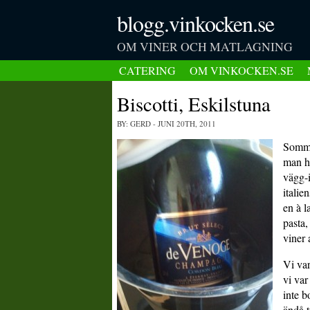
blogg.vinkocken.se
OM VINER OCH MATLAGNING
CATERING
OM VINKOCKEN.SE
Biscotti, Eskilstuna
BY: GERD
- JUNI 20TH, 2011
Somma
man h
vägg-i
italie
en à l
pasta,
viner 
Vi var
vi var
inte 
ändå t