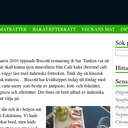
MATRÄTTER
BAKAT/EFTERRÄTT
VECKANS MAT
DR
Sök 
ren 2010 öppnade Biscotti restaurang & bar. Tanken var att
Hitt
är skall känna igen atmosfären från Café kaka (berömd café
-vägg) fast med italienska förtecken. Tänk dig en klassisk
nsk trattoria…
Biscotti har kvällsöppet tisdag till lördag med
Sena
a carte-meny som består av antipasto, kött- och fiskrätter,
 pizza och efterrätter. Det finns ett brett utbud av italienska
Zitigra
att välja på.
Spaghe
Pasta 
 där och åt i helgen när
Vegans
 i Eskilstuna. Vi hade
bokat bord, men hade
Citron
ur att vi var ute i god