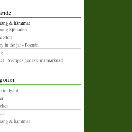
ande
rang & hämtmat
rang Sjöboden
e Slott
y in the jar - Poznán
ng
set - Sveriges godaste matmarknad
gorier
h trädgård
er
cker
sar
rang & hämtmat