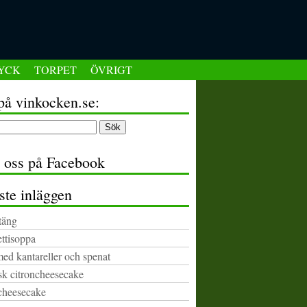
YCK
TORPET
ÖVRIGT
på vinkocken.se:
a oss på Facebook
ste inläggen
täng
ttisoppa
med kantareller och spenat
k citroncheesecake
cheesecake