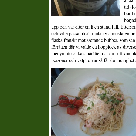
tid (f
bord i
börjad
upp och var efter en liten stund full. Efters
och ville passa på att njuta av atmosfären bör
flaska franskt mousserande bubbel, som sen 
förrätten där vi valde ett hopplock av diverse
menyn nio olika smårätter där du fritt kan bl
personer och välj tre var så får du möjlighet 