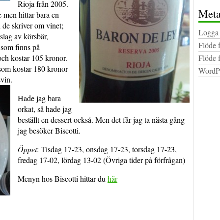
Rioja från 2005.
Met
 men hittar bara en
d de skriver om vinet;
Logga 
slag av körsbär,
Flöde 
 som finns på
ch kostar 105 kronor.
Flöde 
som kostar 180 kronor
WordPr
vin.
Hade jag bara
orkat, så hade jag
beställt en dessert också. Men det får jag ta nästa gång
jag besöker Biscotti.
Öppet
: Tisdag 17-23, onsdag 17-23, torsdag 17-23,
fredag 17-02, lördag 13-02 (Övriga tider på förfrågan)
Menyn hos Biscotti hittar du
här