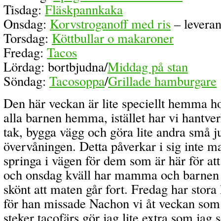
Tisdag:
Fläskpannkaka
Onsdag:
Korvstroganoff med ris
– leveran
Torsdag:
Köttbullar o makaroner
Fredag:
Tacos
Lördag: bortbjudna/
Middag på stan
Söndag:
Tacosoppa
/
Grillade hamburgare
Den här veckan är lite speciellt hemma ho
alla barnen hemma, istället har vi hantv
tak, bygga vägg och göra lite andra små j
övervåningen. Detta påverkar i sig inte ma
springa i vägen för dem som är här för att
och onsdag kväll har mamma och barnen ak
skönt att maten går fort. Fredag har stora 
för han missade Nachon vi åt veckan som 
steker tacofärs gör jag lite extra som jag