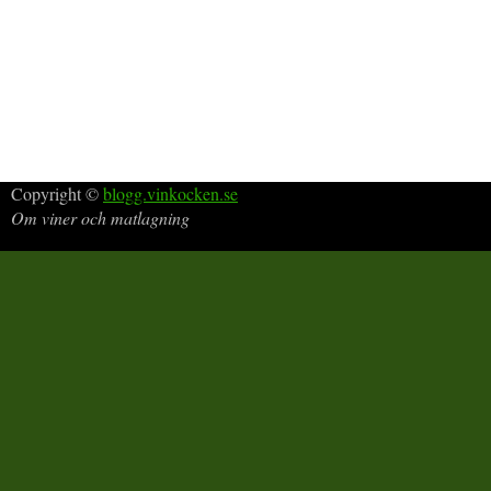
Copyright ©
blogg.vinkocken.se
Om viner och matlagning