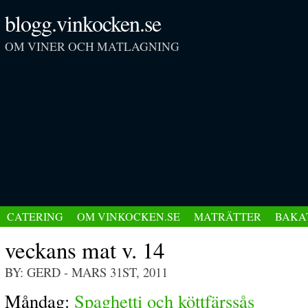
blogg.vinkocken.se
OM VINER OCH MATLAGNING
CATERING
OM VINKOCKEN.SE
MATRÄTTER
BAKA
veckans mat v. 14
BY: GERD
- MARS 31ST, 2011
Måndag:
Spaghetti och köttfärssås