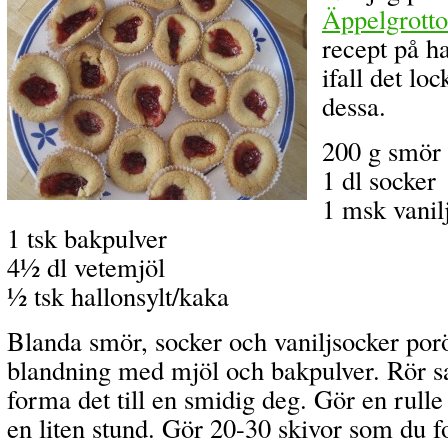
Äppelgrotto
recept på h
ifall det lo
dessa.
200 g smör
1 dl socker
1 msk vanil
1 tsk bakpulver
4½ dl vetemjöl
½ tsk hallonsylt/kaka
Blanda smör, socker och vaniljsocker por
blandning med mjöl och bakpulver. Rör 
forma det till en smidig deg. Gör en rulle 
en liten stund. Gör 20-30 skivor som du f