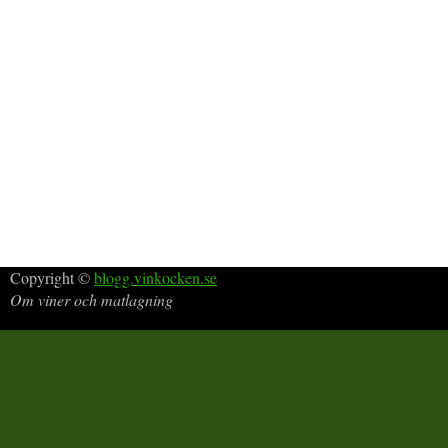
Copyright ©
blogg.vinkocken.se
Om viner och matlagning