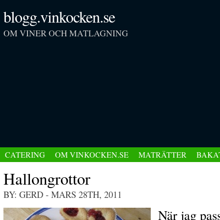
blogg.vinkocken.se
OM VINER OCH MATLAGNING
CATERING
OM VINKOCKEN.SE
MATRÄTTER
BAKA
Hallongrottor
BY: GERD
- MARS 28TH, 2011
När jag pass