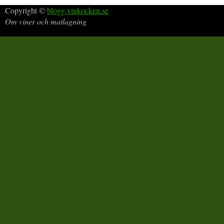
Copyright ©
blogg.vinkocken.se
Om viner och matlagning