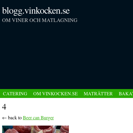
blogg.vinkocken.se
OM VINER OCH MATLAGNING
CATERING
OM VINKOCKEN.SE
MATRÄTTER
BAKA
4
← back to
Beer can Burger