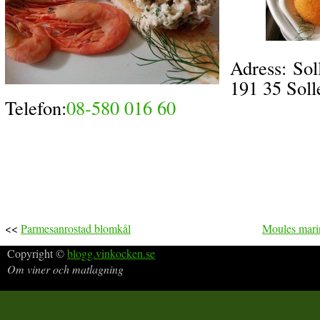
Adress: Sol
191 35 Soll
Telefon:
08-580 016 60
<<
Parmesanrostad blomkål
Moules marin
Copyright ©
blogg.vinkocken.se
Om viner och matlagning