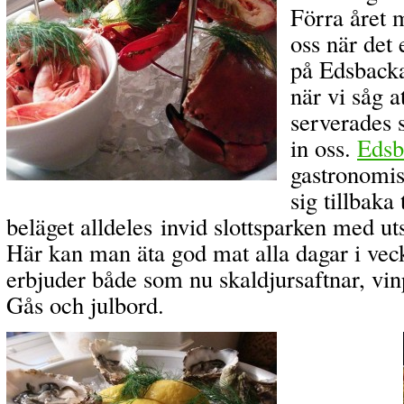
Förra året m
oss när det 
på Edsback
när vi såg a
serverades 
in oss.
Edsb
gastronomis
sig tillbaka 
beläget alldeles invid slottsparken med ut
Här kan man äta god mat alla dagar i vec
erbjuder både som nu skaldjursaftnar, vi
Gås och julbord.