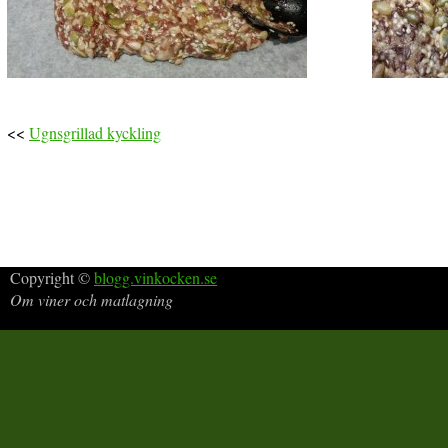
<<
Ugnsgrillad kyckling
Copyright ©
blogg.vinkocken.se
Om viner och matlagning