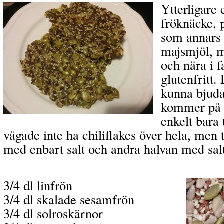
Ytterligare 
fröknäcke, 
som annars 
majsmjöl, m
och nära i 
glutenfritt. 
kunna bjuda
kommer på m
enkelt bara 
vågade inte ha chiliflakes över hela, men 
med enbart salt och andra halvan med salt
3/4 dl linfrön
3/4 dl skalade sesamfrön
3/4 dl solroskärnor