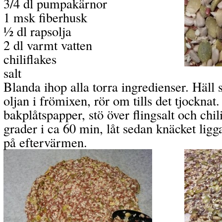
3/4 dl pumpakärnor
1 msk fiberhusk
½ dl rapsolja
2 dl varmt vatten
chiliflakes
salt
Blanda ihop alla torra ingredienser. Häll 
oljan i frömixen, rör om tills det tjocknat
bakplåtspapper, stö över flingsalt och chil
grader i ca 60 min, låt sedan knäcket ligg
på eftervärmen.