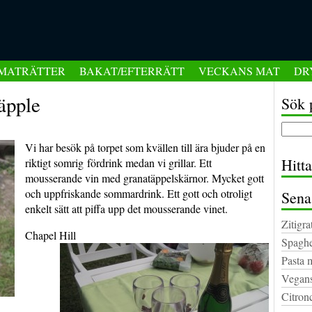
MATRÄTTER
BAKAT/EFTERRÄTT
VECKANS MAT
DR
äpple
Sök 
Vi har besök på torpet som kvällen till ära bjuder på en
Hitt
riktigt somrig fördrink medan vi grillar. Ett
mousserande vin med granatäppelskärnor.
Mycket gott
och uppfriskande sommardrink. Ett gott och otroligt
Sena
enkelt sätt att piffa upp det mousserande vinet.
Zitigra
Chapel Hill
Spaghe
Pasta 
Vegans
Citron