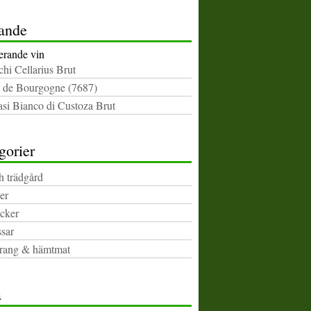
ande
rande vin
chi Cellarius Brut
 de Bourgogne (7687)
i Bianco di Custoza Brut
gorier
h trädgård
er
cker
sar
rang & hämtmat
a