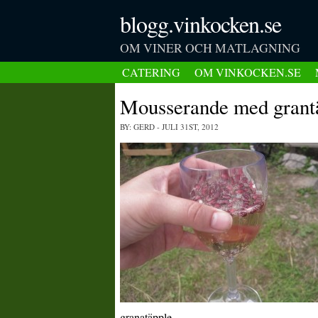
blogg.vinkocken.se
OM VINER OCH MATLAGNING
CATERING
OM VINKOCKEN.SE
Mousserande med grant
BY: GERD
- JULI 31ST, 2012
granatäpple