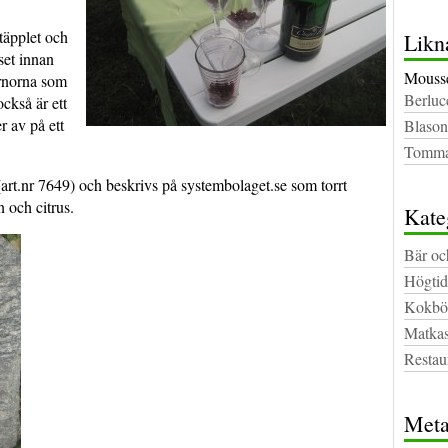
täpplet och
Likn
set innan
Mousse
ärnorna som
Berluc
också är ett
r av på ett
Blason
Tommas
(art.nr 7649) och beskrivs på systembolaget.se som torrt
 och citrus.
Kate
Bär oc
Högtid
Kokbö
Matkas
Restau
Met