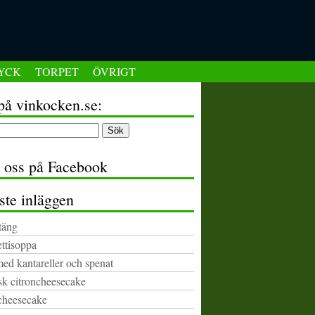
YCK
TORPET
ÖVRIGT
på vinkocken.se:
a oss på Facebook
ste inläggen
täng
ttisoppa
med kantareller och spenat
k citroncheesecake
cheesecake