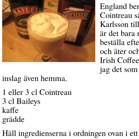
England be
Cointreau s
Karlsson til
är det bara 
beställa eft
och äter och
Irish Coffe
jag det som
inslag även hemma.
1 eller 3 cl Cointreau
3 cl Baileys
kaffe
grädde
Häll ingredienserna i ordningen ovan i et