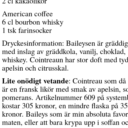
2 cl kakaolikör
American coffee
6 cl bourbon whisky
1 tsk farinsocker
Dryckesinformation: Baileysen är gräddi
med inslag av gräddkola, vanilj, choklad,
whiskey. Cointreaun har stor doft med tyd
apelsin och citrusskal.
Lite onödigt vetande
: Cointreau som då 
är en fransk likör med smak av apelsin, s
pomerans. Artikelnummer 609 på system
kostar 305 kronor, en mindre flaska på 3
kronor. Baileys som är min absoluta favor
maten, eller att bara krypa upp i soffan o