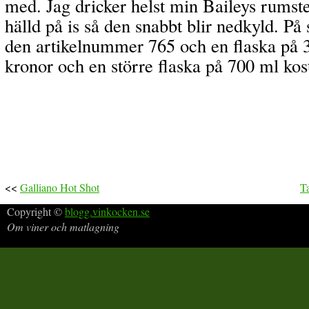
med. Jag dricker helst min Baileys rums
hälld på is så den snabbt blir nedkyld. På
den artikelnummer 765 och en flaska på 
kronor och en större flaska på 700 ml kos
<<
Galliano Hot Shot
T
Copyright ©
blogg.vinkocken.se
Om viner och matlagning