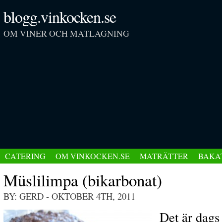
blogg.vinkocken.se
OM VINER OCH MATLAGNING
CATERING
OM VINKOCKEN.SE
MATRÄTTER
BAKA
Müslilimpa (bikarbonat)
BY: GERD
- OKTOBER 4TH, 2011
Det är dags 