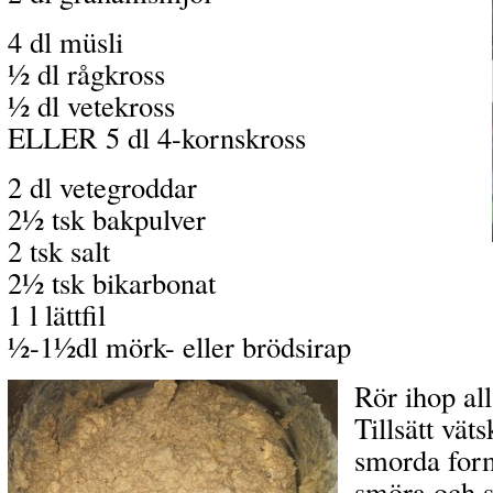
4 dl müsli
½ dl rågkross
½ dl vetekross
ELLER 5 dl 4-kornskross
2 dl vetegroddar
2½ tsk bakpulver
2 tsk salt
2½ tsk bikarbonat
1 l lättfil
½-1½dl mörk- eller brödsirap
Rör ihop all
Tillsätt vät
smorda form
smöra och s