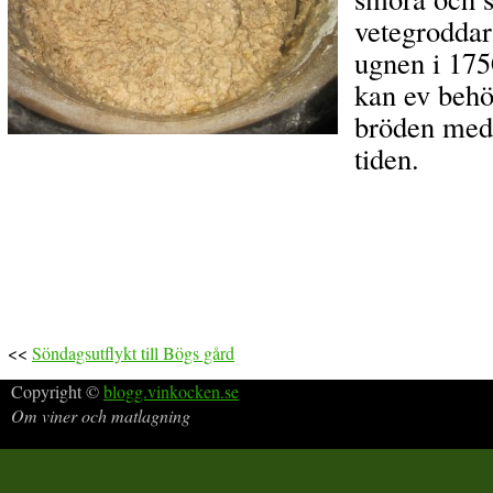
vetegroddar
ugnen i 175
kan ev behö
bröden med 
tiden.
<<
Söndagsutflykt till Bögs gård
Copyright ©
blogg.vinkocken.se
Om viner och matlagning