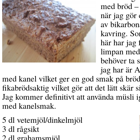
med bröd – 
när jag gör
av bikarbon
kavring. Son
här har jag 
limpan med 
behöver ta 
jag har är 
med kanel vilket ger en god smak på bröd
fikabrödsaktig vilket gör att det lätt skär
Jag kommer definitivt att använda müsli 
med kanelsmak.
5 dl vetemjöl/dinkelmjöl
3 dl rågsikt
2 dl grahamsmjöl