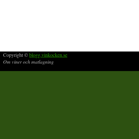
Copyright ©
blogg.vinkocken.se
Om viner och matlagning