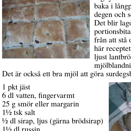
baka i långp
degen och se
Det blir la
portionsbita
från att stå 
här receptet
ljust lantb
mjölblandni
Det är också ett bra mjöl att göra surdegs
1 pkt jäst
6 dl vatten, fingervarmt
25 g smör eller margarin
1½ tsk salt
½ dl sirap, ljus (gärna brödsirap)
1½ dl russin