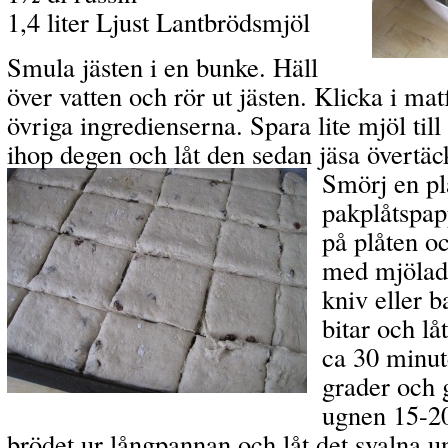
1,4 liter Ljust Lantbrödsmjöl
Smula jästen i en bunke. Häll
över vatten och rör ut jästen. Klicka i mat
övriga ingredienserna. Spara lite mjöl til
ihop degen och låt den sedan jäsa övertäc
Smörj en pl
pakplåtspap
på plåten o
med mjölad
kniv eller 
bitar och lå
ca 30 minut
grader och 
ugnen 15-20
brödet ur långpannan och låt det svalna u