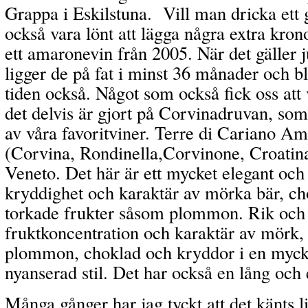
Grappa i Eskilstuna. Vill man dricka ett g
också vara lönt att lägga några extra kron
ett amaronevin från 2005. När det gäller 
ligger de på fat i minst 36 månader och b
tiden också.
Något som också fick oss att v
det delvis är gjort på Corvinadruvan, som 
av våra favoritviner. Terre di Cariano A
(Corvina, Rondinella,Corvinone, Croatina
Veneto. Det här är ett mycket elegant oc
kryddighet och karaktär av mörka bär, ch
torkade frukter såsom plommon. Rik och
fruktkoncentration och karaktär av mörk,
plommon, choklad och kryddor i en myck
nyanserad stil. Det har också en lång och
Många gånger har jag tyckt att det känts li