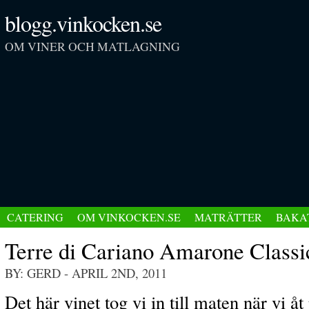
blogg.vinkocken.se
OM VINER OCH MATLAGNING
CATERING
OM VINKOCKEN.SE
MATRÄTTER
BAKA
Terre di Cariano Amarone Classi
BY: GERD
- APRIL 2ND, 2011
Det här vinet tog vi in till maten när vi å