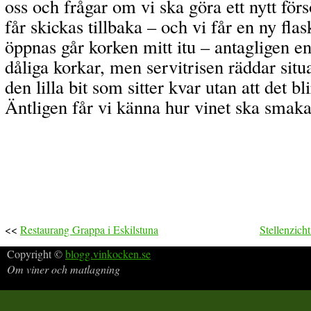
oss och frågar om vi ska göra ett nytt för
får skickas tillbaka – och vi får en ny fla
öppnas går korken mitt itu – antagligen 
dåliga korkar, men servitrisen räddar situ
den lilla bit som sitter kvar utan att det bli
Äntligen får vi känna hur vinet ska smak
<<
Restaurang Grappa i Eskilstuna
Stellenzich
Copyright ©
blogg.vinkocken.se
Om viner och matlagning