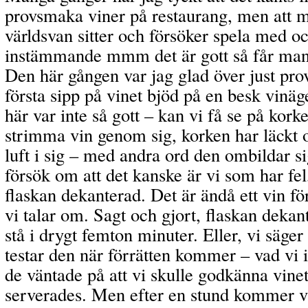
provsmaka viner på restaurang, men att man
världsvan sitter och försöker spela med o
instämmande mmm det är gott så får man p
Den här gången var jag glad över just pr
första sipp på vinet bjöd på en besk vinä
här var inte så gott – kan vi få se på kor
strimma vin genom sig, korken har läckt o
luft i sig – med andra ord den ombildar sig 
försök om att det kanske är vi som har fel
flaskan dekanterad. Det är ändå ett vin f
vi talar om. Sagt och gjort, flaskan dekan
stå i drygt femton minuter. Eller, vi säger v
testar den när förrätten kommer – vad vi in
de väntade på att vi skulle godkänna vinet
serverades. Men efter en stund kommer vår