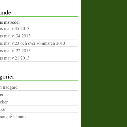
ande
s matsedel
s mat v.35 2013
s mat v. 34 2013
s mat v.23 och över sommaren 2013
s mat v. 22 2013
s mat v.21 2013
gorier
h trädgård
er
cker
sar
rang & hämtmat