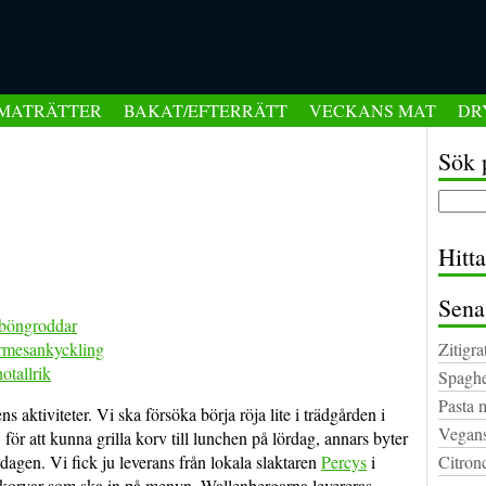
MATRÄTTER
BAKAT/EFTERRÄTT
VECKANS MAT
DR
Sök 
Hitt
Sena
 böngroddar
rmesankyckling
Zitigra
otallrik
Spaghe
Pasta 
ktiviteter. Vi ska försöka börja röja lite i trädgården i
Vegans
ör att kunna grilla korv till lunchen på lördag, annars byter
agen. Vi fick ju leverans från lokala slaktaren
Percys
i
Citron
chkorvar som ska in på menyn. Wallenbergarna levereras