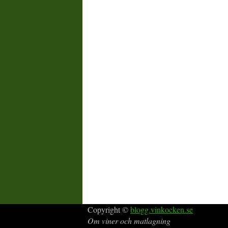
Copyright ©
blogg.vinkocken.se
Om viner och matlagning