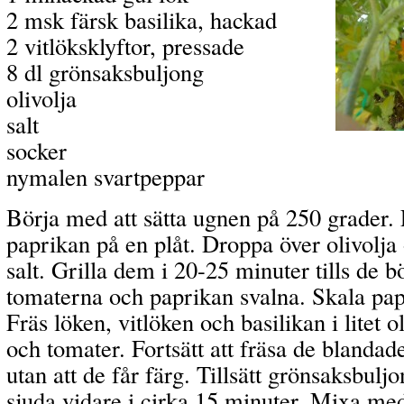
2 msk färsk basilika, hackad
2 vitlöksklyftor, pressade
8 dl grönsaksbuljong
olivolja
salt
socker
nymalen svartpeppar
Börja med att sätta ugnen på 250 grader.
paprikan på en plåt. Droppa över olivolja 
salt. Grilla dem i 20-25 minuter tills de b
tomaterna och paprikan svalna. Skala pa
Fräs löken, vitlöken och basilikan i litet ol
och tomater. Fortsätt att fräsa de blandad
utan att de får färg. Tillsätt grönsaksbulj
sjuda vidare i cirka 15 minuter. Mixa med