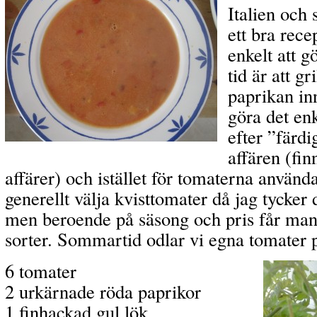
Italien och 
ett bra rece
enkelt att g
tid är att g
paprikan in
göra det en
efter ”färdi
affären (fin
affärer) och istället för tomaterna använd
generellt välja kvisttomater då jag tycker
men beroende på säsong och pris får man 
sorter. Sommartid odlar vi egna tomater p
6 tomater
2 urkärnade röda paprikor
1 finhackad gul lök