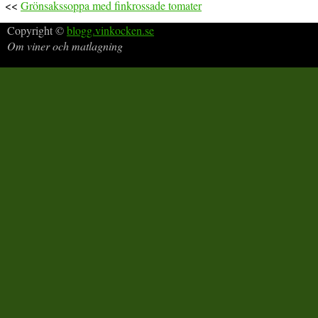
<<
Grönsakssoppa med finkrossade tomater
Copyright ©
blogg.vinkocken.se
Om viner och matlagning