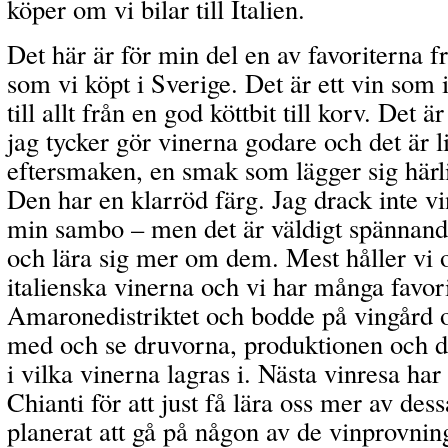
köper om vi bilar till Italien.
Det här är för min del en av favoriterna f
som vi köpt i Sverige. Det är ett vin som
till allt från en god köttbit till korv. Det ä
jag tycker gör vinerna godare och det är lit
eftersmaken, en smak som lägger sig härl
Den har en klarröd färg. Jag drack inte vi
min sambo – men det är väldigt spännande
och lära sig mer om dem. Mest håller vi 
italienska vinerna och vi har många favorit
Amaronedistriktet och bodde på vingård oc
med och se druvorna, produktionen och de
i vilka vinerna lagras i. Nästa vinresa har 
Chianti för att just få lära oss mer av des
planerat att gå på någon av de vinprovni